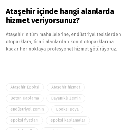
Ataşehir içinde hangi alanlarda
hizmet veriyorsunuz?
Ataşehir’in tüm mahallelerine, endüstriyel tesislerden
otoparklara, ticari alanlardan konut otoparklarına
kadar her noktaya profesyonel hizmet götürüyoruz.
Ataşehir Epoksi
Ataşehir hizmet
Beton Kaplama
Dayanıklı Zemin
endüstriyel zemin
Epoksi Boya
epoksi fiyatları
epoksi kaplamalar