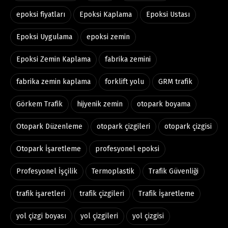
epoksi fiyatları
Epoksi Kaplama
Epoksi Ustası
Epoksi Uygulama
epoksi zemin
Epoksi Zemin Kaplama
fabrika zemini
fabrika zemin kaplama
forklift yolu
GRM trafik
Görkem Trafik
hijyenik zemin
otopark boyama
Otopark Düzenleme
otopark çizgileri
otopark çizgisi
Otopark İşaretleme
profesyonel epoksi
Profesyonel İşçilik
Termoplastik
Trafik Güvenliği
trafik işaretleri
trafik çizgileri
Trafik İşaretleme
yol çizgi boyası
yol çizgileri
yol çizgisi