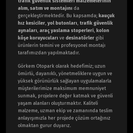
trafik güvenlik sistemleri malzemelerinin
alım, satım ve montajını
da
gerçekleştirmektedir. Bu kapsamda;
kauçuk
hız kesiciler
,
yol butonları
,
trafik güvenlik
aynaları
,
araç yaslama stoperleri
,
kolon
köşe koruyucuları
ve
desinatörler
gibi
ürünlerin temini ve profesyonel montajı
tarafımızdan yapılmaktadır.
Görkem Otopark olarak hedefimiz; uzun
ömürlü, dayanıklı, yönetmeliklere uygun ve
yüksek görünürlük sağlayan uygulamalarla
müşterilerimize maksimum memnuniyet
sunmak, projelere değer katmak ve güvenli
yaşam alanları oluşturmaktır. Kaliteli
malzeme, uzman ekip ve zamanında teslim
anlayışımızla her projede çözüm ortağınız
olmaktan gurur duyarız.