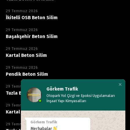
29 Temmuz 2026
İkitelli OSB Beton Silim
29 Temmuz 2026
Başakşehir Beton Silim
29 Temmuz 2026
Kartal Beton Silim
29 Temmuz 2026
Pendik Beton Silim
29 Temmuz 2026
Görkem Trafik
Tuzla Beton Silim
Otopark Yol Çizgi ve Epoksi Uygulamaları
İnşaat Yapı Kimyasalları
29 Temmuz 2026
Kartal Kimyasala Dayanıklı Epoksi
Görkem Trafik
29 Temmuz 2026
Merhabalar