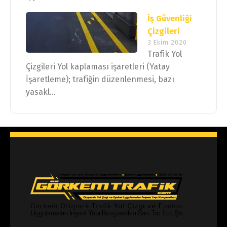
İş Güvenliği
Çizgileri
3 Ekim 2020
Trafik Yol
Çizgileri Yol kaplaması işaretleri (Yatay
İşaretleme); trafiğin düzenlenmesi, bazı
yasakl...