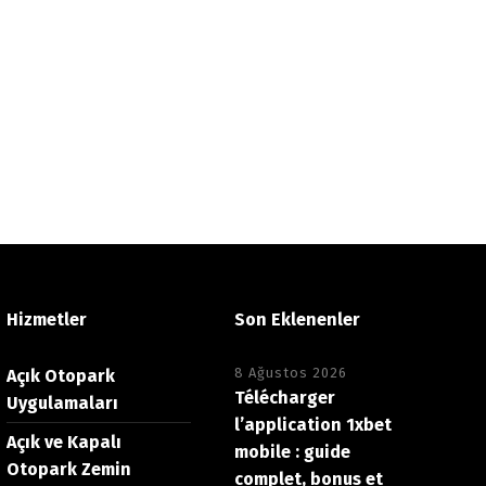
Hizmetler
Son Eklenenler
8 Ağustos 2026
Açık Otopark
Télécharger
Uygulamaları
l’application 1xbet
Açık ve Kapalı
mobile : guide
Otopark Zemin
complet, bonus et