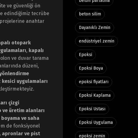
beton parlatma
te ve güvenliği ön
de edindiğimiz tecrübe
beton silim
 projelerine anahtar
Dayanıklı Zemin
endüstriyel zemin
apalı otopark
uygulamaları
,
kapalı
Epoksi
kolon ve duvar tarama
anlarında düzeni,
Epoksi Boya
yönlendirme
z kesici uygulamaları
epoksi fiyatları
kleştirmekteyiz.
Epoksi Kaplama
arı çizgi
Epoksi Ustası
 ve üretim alanları
n boyama ve saha
Epoksi Uygulama
em de fonksiyonel
 apronlar ve pist
epoksi zemin