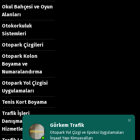
Okul Bahçesi ve Oyun
Alanları
Otokorkuluk
Sistemleri
Otopark Çizgileri
Otopark Kolon
Boyama ve
Numaralandırma
Otopark Yol Çizgisi
Uygulamaları
Tenis Kort Boyama
Trafik İşleri
Danışmanlık
Görkem Trafik
Hizmetleri
Otopark Yol Çizgi ve Epoksi Uygulamaları
İnşaat Yapı Kimyasalları