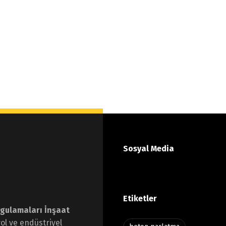
Sosyal Media
Etiketler
ygulamaları İnşaat
yol ve endüstriyel