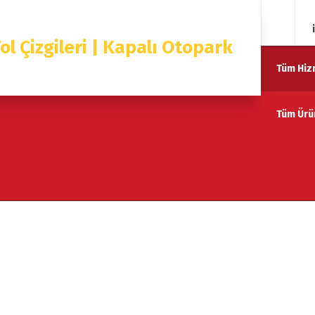
Anasayf
ol Çizgileri | Kapalı Otopark
Tüm Hiz
Tüm Ürü