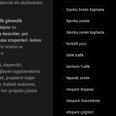
elerde de uluslararası
Epoksi Zemin Kaplama
fik güvenlik
fabrika zemini
tajını
da
fabrika zemin kaplama
z kesiciler
,
yol
ama stoperleri
,
kolon
forklift yolu
in temini ve
ır.
GRM trafik
, dayanıklı,
Görkem Trafik
ğlayan uygulamalarla
, projelere değer
hijyenik zemin
. Kaliteli malzeme,
otopark boyama
a her projede çözüm
Otopark Düzenleme
otopark çizgileri