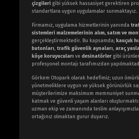
çizgileri
gibi yüksek hassasiyet gerektiren proj
standartlara uygun uygulamalar sunmaktayız.
Firmamız, uygulama hizmetlerinin yanında
tra
sistemleri malzemelerinin alım, satım ve mon
gerçekleştirmektedir. Bu kapsamda;
kauçuk hı
butonları
,
trafik güvenlik aynaları
,
araç yasl
köşe koruyucuları
ve
desinatörler
gibi ürünler
profesyonel montajı tarafımızdan yapılmaktad
Görkem Otopark olarak hedefimiz; uzun ömürlü
yönetmeliklere uygun ve yüksek görünürlük sa
müşterilerimize maksimum memnuniyet sunmak
katmak ve güvenli yaşam alanları oluşturmaktır
uzman ekip ve zamanında teslim anlayışımızl
ortağınız olmaktan gurur duyarız.