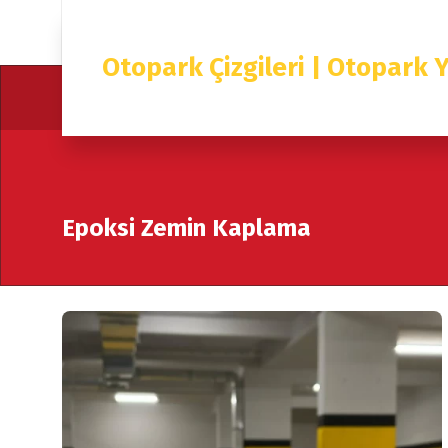
Otopark Çizgileri | Otopark Y
Epoksi Zemin Kaplama