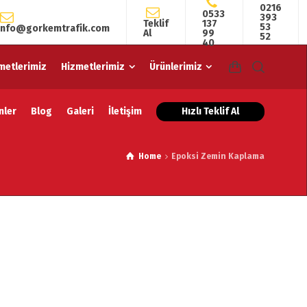
0216
0533
393
a
Hakkımızda
Referanslarımız
Teklif
137
53
info@gorkemtrafik.com
Al
99
52
40
metlerimiz
Hizmetlerimiz
Ürünlerimiz
Hızlı Teklif Al
nler
Blog
Galeri
İletişim
Home
Epoksi Zemin Kaplama