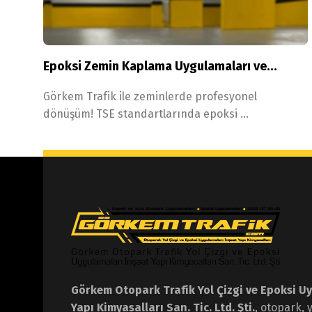
Epoksi Zemin Kaplama Uygulamaları ve
Çözümleri
Görkem Trafik ile zeminlerde profesyonel 
dönüşüm! TSE standartlarında epoksi 
zemin kaplama uygulamaları ve 
çözümlerimizle fabrikalardan ofislere 
kadar dayanıklı ve şık alanlar yaratıyoruz.
Görkem Otopark Trafik Yol Çizgi ve Epoksi U
Yapı Kimyasalları San. Tic. Ltd. Şti.
, otopark, 