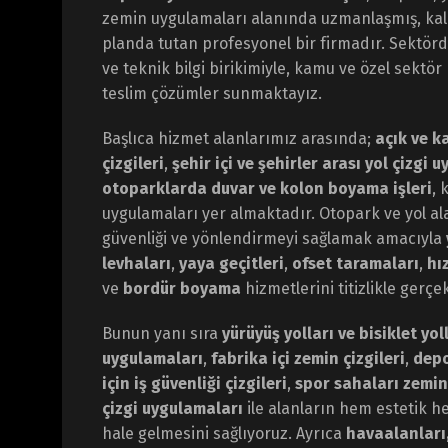
zemin uygulamaları alanında uzmanlaşmış, kali
planda tutan profesyonel bir firmadır. Sektör
ve teknik bilgi birikimiyle, kamu ve özel sektör
teslim çözümler sunmaktayız.
Başlıca hizmet alanlarımız arasında;
açık ve k
çizgileri
,
şehir içi ve şehirler arası yol çizgi 
otoparklarda duvar ve kolon boyama işleri
, 
uygulamaları yer almaktadır. Otopark ve yol al
güvenliği ve yönlendirmeyi sağlamak amacıyla
levhaları
,
yaya geçitleri
,
ofset taramaları
,
hı
ve
bordür boyama
hizmetlerini titizlikle gerçe
Bunun yanı sıra
yürüyüş yolları ve bisiklet yoll
uygulamaları
,
fabrika içi zemin çizgileri
,
depo
için iş güvenliği çizgileri
,
spor sahaları zemi
çizgi uygulamaları
ile alanların hem estetik h
hale gelmesini sağlıyoruz. Ayrıca
havaalanları,