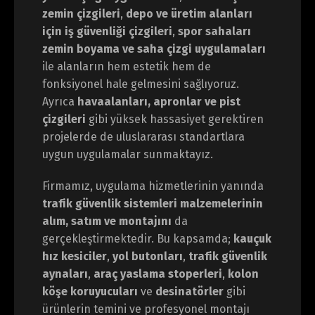
zemin çizgileri
,
depo ve üretim alanları
için iş güvenliği çizgileri
,
spor sahaları
zemin boyama ve saha çizgi uygulamaları
ile alanların hem estetik hem de
fonksiyonel hale gelmesini sağlıyoruz.
Ayrıca
havaalanları, apronlar ve pist
çizgileri
gibi yüksek hassasiyet gerektiren
projelerde de uluslararası standartlara
uygun uygulamalar sunmaktayız.
Firmamız, uygulama hizmetlerinin yanında
trafik güvenlik sistemleri malzemelerinin
alım, satım ve montajını
da
gerçekleştirmektedir. Bu kapsamda;
kauçuk
hız kesiciler
,
yol butonları
,
trafik güvenlik
aynaları
,
araç yaslama stoperleri
,
kolon
köşe koruyucuları
ve
desinatörler
gibi
ürünlerin temini ve profesyonel montajı