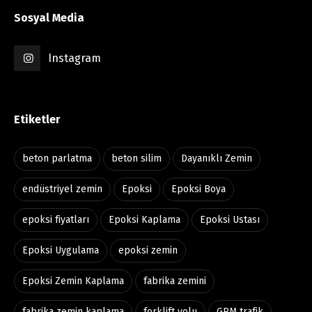
Sosyal Media
Instagram
Etiketler
beton parlatma
beton silim
Dayanıklı Zemin
endüstriyel zemin
Epoksi
Epoksi Boya
epoksi fiyatları
Epoksi Kaplama
Epoksi Ustası
Epoksi Uygulama
epoksi zemin
Epoksi Zemin Kaplama
fabrika zemini
fabrika zemin kaplama
forklift yolu
GRM trafik