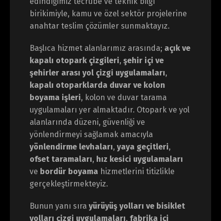
edindiğimiz tecrübe ve teknik bilgi
birikimiyle, kamu ve özel sektör projelerine
anahtar teslim çözümler sunmaktayız.
Başlıca hizmet alanlarımız arasında;
açık ve
kapalı otopark çizgileri
,
şehir içi ve
şehirler arası yol çizgi uygulamaları
,
kapalı otoparklarda duvar ve kolon
boyama işleri
, kolon ve duvar tarama
uygulamaları yer almaktadır. Otopark ve yol
alanlarında düzeni, güvenliği ve
yönlendirmeyi sağlamak amacıyla
yönlendirme levhaları
,
yaya geçitleri
,
ofset taramaları
,
hız kesici uygulamaları
ve
bordür boyama
hizmetlerini titizlikle
gerçekleştirmekteyiz.
Bunun yanı sıra
yürüyüş yolları ve bisiklet
yolları çizgi uygulamaları
,
fabrika içi