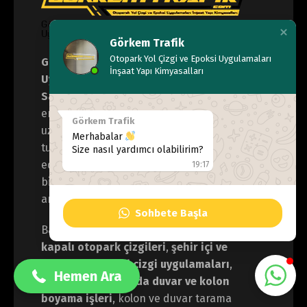
Görkem Trafik
Otopark Yol Çizgi ve Epoksi Uygulamaları
Görkem Otopark Trafik Yol Çizgi ve Epoksi
İnşaat Yapı Kimyasalları
Uygulamaları İnşaat Yapı Kimyasalları
San. Tic. Ltd. Şti.
, otopark, yol ve
endüstriyel zemin uygulamaları alanında
Görkem Trafik
uzmanlaşmış, kalite ve güvenliği ön planda
Merhabalar
tutan profesyonel bir firmadır. Sektörde
Size nasıl yardımcı olabilirim?
edindiğimiz tecrübe ve teknik bilgi
19:17
birikimiyle, kamu ve özel sektör projelerine
anahtar teslim çözümler sunmaktayız.
Sohbete Başla
0533 137 99 40
Başlıca hizmet alanlarımız arasında;
açık ve
kapalı otopark çizgileri
,
şehir içi ve
şehirler arası yol çizgi uygulamaları
,
Hemen Ara
kapalı otoparklarda duvar ve kolon
boyama işleri
, kolon ve duvar tarama