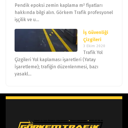
Pendik epoksi zemin kaplama m² fiyatları
hakkında bilgi alın. Görkem Trafik profesyonel
işçilik ve u...
İş Güvenliği
Çizgileri
3 Ekim 2020
Trafik Yol
Çizgileri Yol kaplaması işaretleri (Yatay
İşaretleme); trafiğin düzenlenmesi, bazı
yasakl...