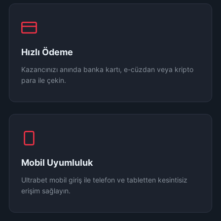
Hızlı Ödeme
Kazancınızı anında banka kartı, e-cüzdan veya kripto
para ile çekin.
Mobil Uyumluluk
Ultrabet mobil giriş ile telefon ve tabletten kesintisiz
erişim sağlayın.