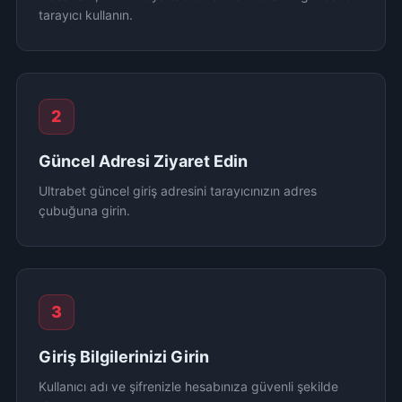
tarayıcı kullanın.
2
Güncel Adresi Ziyaret Edin
Ultrabet güncel giriş adresini tarayıcınızın adres
çubuğuna girin.
3
Giriş Bilgilerinizi Girin
Kullanıcı adı ve şifrenizle hesabınıza güvenli şekilde