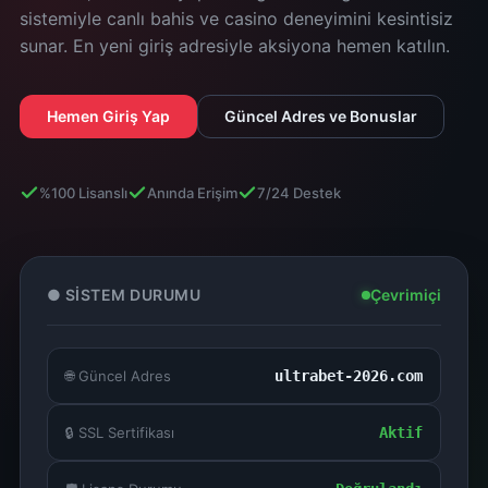
sistemiyle canlı bahis ve casino deneyimini kesintisiz
sunar. En yeni giriş adresiyle aksiyona hemen katılın.
Hemen Giriş Yap
Güncel Adres ve Bonuslar
%100 Lisanslı
Anında Erişim
7/24 Destek
● SISTEM DURUMU
Çevrimiçi
🌐 Güncel Adres
ultrabet-2026.com
🔒 SSL Sertifikası
Aktif