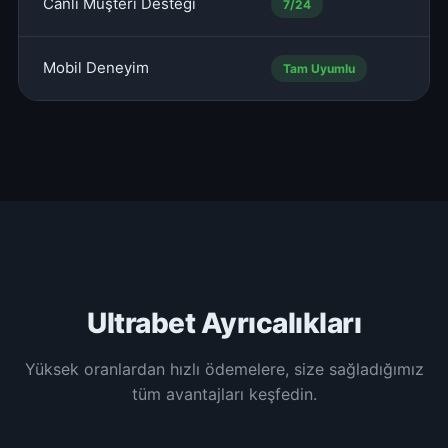
Canlı Müşteri Desteği
7/24
Mobil Deneyim
Tam Uyumlu
Ultrabet Ayrıcalıkları
Yüksek oranlardan hızlı ödemelere, size sağladığımız
tüm avantajları keşfedin.