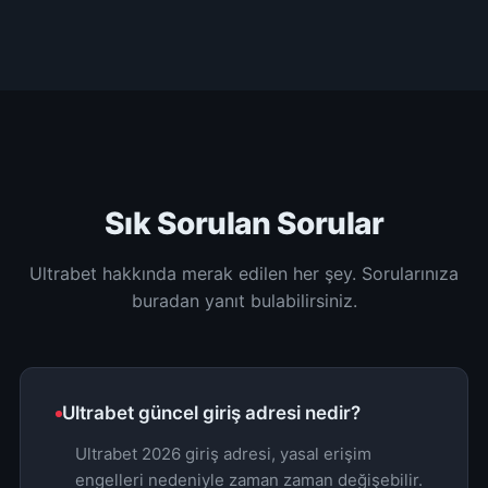
Sık Sorulan Sorular
Ultrabet hakkında merak edilen her şey. Sorularınıza
buradan yanıt bulabilirsiniz.
Ultrabet güncel giriş adresi nedir?
Ultrabet 2026 giriş adresi, yasal erişim
engelleri nedeniyle zaman zaman değişebilir.