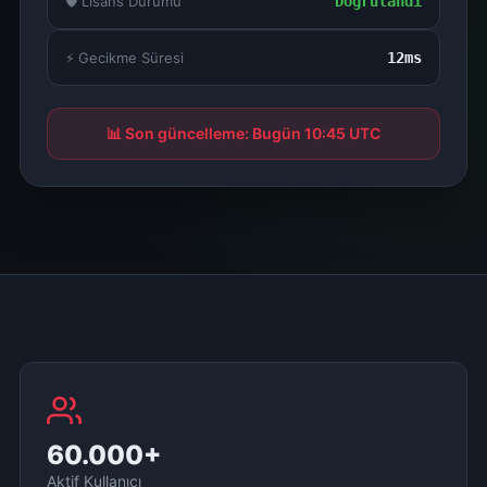
🛡️ Lisans Durumu
Doğrulandı
⚡ Gecikme Süresi
12ms
📊 Son güncelleme: Bugün 10:45 UTC
60.000+
Aktif Kullanıcı