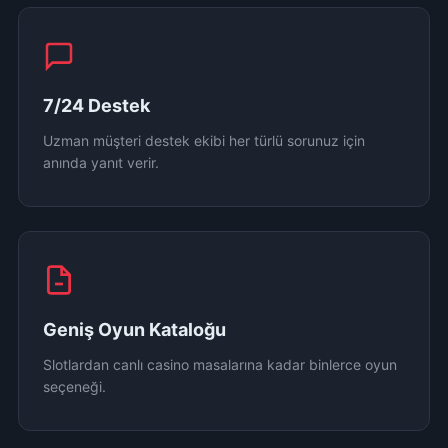
7/24 Destek
Uzman müşteri destek ekibi her türlü sorunuz için
anında yanıt verir.
Geniş Oyun Kataloğu
Slotlardan canlı casino masalarına kadar binlerce oyun
seçeneği.