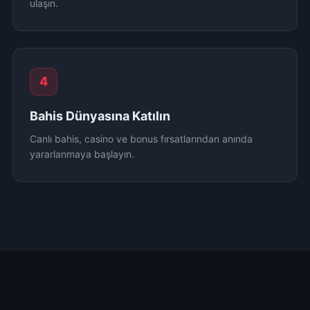
ulaşın.
4
Bahis Dünyasına Katılın
Canlı bahis, casino ve bonus fırsatlarından anında
yararlanmaya başlayın.