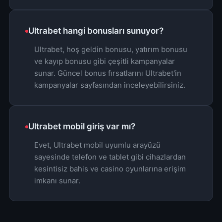
Ultrabet hangi bonusları sunuyor?
Ultrabet, hoş geldin bonusu, yatırım bonusu
ve kayıp bonusu gibi çeşitli kampanyalar
sunar. Güncel bonus fırsatlarını Ultrabet'in
kampanyalar sayfasından inceleyebilirsiniz.
Ultrabet mobil giriş var mı?
Evet, Ultrabet mobil uyumlu arayüzü
sayesinde telefon ve tablet gibi cihazlardan
kesintisiz bahis ve casino oyunlarına erişim
imkanı sunar.