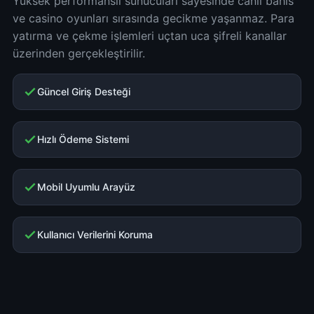
Yüksek performanslı sunucuları sayesinde canlı bahis
ve casino oyunları sırasında gecikme yaşanmaz. Para
yatırma ve çekme işlemleri uçtan uca şifreli kanallar
üzerinden gerçekleştirilir.
Güncel Giriş Desteği
Hızlı Ödeme Sistemi
Mobil Uyumlu Arayüz
Kullanıcı Verilerini Koruma