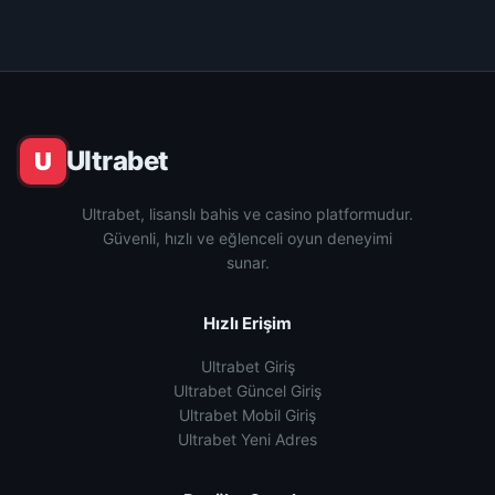
Ultrabet
U
Ultrabet, lisanslı bahis ve casino platformudur.
Güvenli, hızlı ve eğlenceli oyun deneyimi
sunar.
Hızlı Erişim
Ultrabet Giriş
Ultrabet Güncel Giriş
Ultrabet Mobil Giriş
Ultrabet Yeni Adres