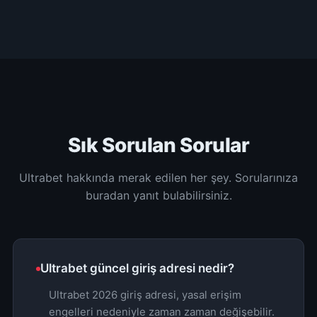
Sık Sorulan Sorular
Ultrabet hakkında merak edilen her şey. Sorularınıza
buradan yanıt bulabilirsiniz.
Ultrabet güncel giriş adresi nedir?
Ultrabet 2026 giriş adresi, yasal erişim
engelleri nedeniyle zaman zaman değişebilir.