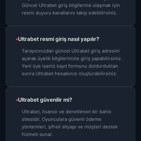
Güncel Ultrabet giriş bilgilerine ulaşmak için
resmi duyuru kanallarını takip edebilirsiniz.
Ultrabet resmi giriş nasıl yapılır?
Tarayıcınızdan güncel Ultrabet giriş adresini
açarak üyelik bilgilerinizle giriş yapabilirsiniz.
Yeni üye iseniz kayıt formunu doldurduktan
sonra Ultrabet hesabınızı oluşturabilirsiniz.
Ultrabet güvenilir mi?
Ultrabet, lisanslı ve denetlenen bir bahis
sitesidir. Oyunculara güvenli ödeme
yöntemleri, şifreli altyapı ve müşteri destek
hizmeti sunar.