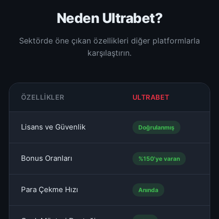
Neden Ultrabet?
Sektörde öne çıkan özellikleri diğer platformlarla
karşılaştırın.
ÖZELLIKLER
ULTRABET
Lisans ve Güvenlik
Doğrulanmış
Bonus Oranları
%150'ye varan
Para Çekme Hızı
Anında