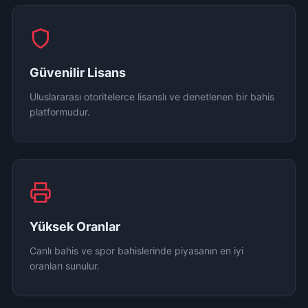
Güvenilir Lisans
Uluslararası otoritelerce lisanslı ve denetlenen bir bahis
platformudur.
Yüksek Oranlar
Canlı bahis ve spor bahislerinde piyasanın en iyi
oranları sunulur.