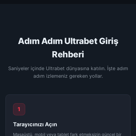
Adım Adım Ultrabet Giriş
Rehberi
Saniyeler içinde Ultrabet dünyasına katılın. İşte adım
adım izlemeniz gereken yollar.
1
Tarayıcınızı Açın
Masaüstü, mobil veya tablet fark etmeksizin güncel bir