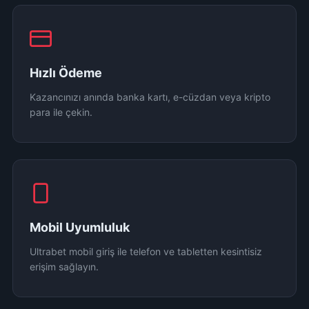
Hızlı Ödeme
Kazancınızı anında banka kartı, e-cüzdan veya kripto
para ile çekin.
Mobil Uyumluluk
Ultrabet mobil giriş ile telefon ve tabletten kesintisiz
erişim sağlayın.