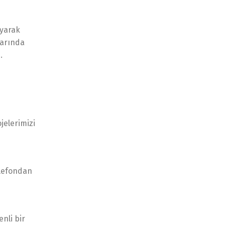
ayarak
larında
.
jelerimizi
elefondan
nli bir