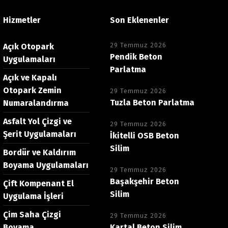
Hizmetler
Son Eklenenler
29 Temmuz 2026
Açık Otopark
Pendik Beton
Uygulamaları
Parlatma
Açık ve Kapalı
Otopark Zemin
29 Temmuz 2026
Tuzla Beton Parlatma
Numaralandırma
Asfalt Yol Çizgi ve
29 Temmuz 2026
Şerit Uygulamaları
İkitelli OSB Beton
Silim
Bordür ve Kaldırım
Boyama Uygulamaları
29 Temmuz 2026
Başakşehir Beton
Çift Kompenant El
Silim
Uygulama İşleri
Çim Saha Çizgi
29 Temmuz 2026
Boyama
Kartal Beton Silim