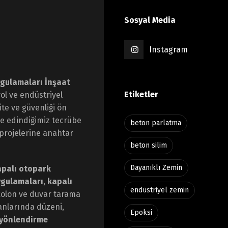
Sosyal Media
Instagram
ygulamaları İnşaat
Etiketler
yol ve endüstriyel
te ve güvenliği ön
de edindiğimiz tecrübe
beton parlatma
 projelerine anahtar
beton silim
Dayanıklı Zemin
apalı otopark
uygulamaları
,
kapalı
endüstriyel zemin
kolon ve duvar tarama
anlarında düzeni,
Epoksi
yönlendirme