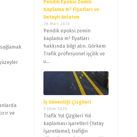
Pendik Epoksi Zemin
Kaplama m² Fiyatları ve
Detaylı Anlatım
28 Mart 2026
Pendik epoksi zemin
kaplama m² fiyatları
hakkında bilgi alın. Görkem
n sağlamak
Trafik profesyonel işçilik ve
u...
 yüzeyler
İş Güvenliği Çizgileri
lanlarda
3 Ekim 2020
ırır ve
Trafik Yol Çizgileri Yol
kaplaması işaretleri (Yatay
İşaretleme); trafiğin