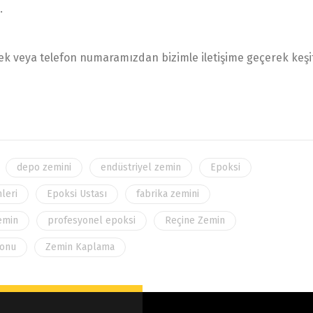
.
 veya telefon numaramızdan bizimle iletişime geçerek keşi
depo zemini
endüstriyel zemin
Epoksi
leri
Epoksi Ustası
fabrika zemini
zemin
profesyonel epoksi
Reçine Zemin
yonu
Zemin Kaplama