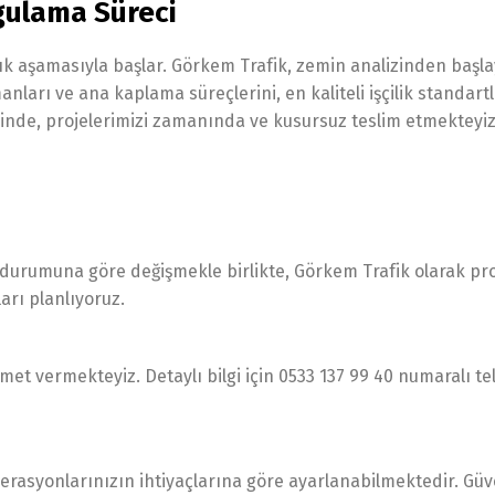
gulama Süreci
ık aşamasıyla başlar. Görkem Trafik, zemin analizinden başl
ları ve ana kaplama süreçlerini, en kaliteli işçilik standart
yesinde, projelerimizi zamanında ve kusursuz teslim etmekteyiz
urumuna göre değişmekle birlikte, Görkem Trafik olarak pro
arı planlıyoruz.
t vermekteyiz. Detaylı bilgi için 0533 137 99 40 numaralı t
asyonlarınızın ihtiyaçlarına göre ayarlanabilmektedir. Güve