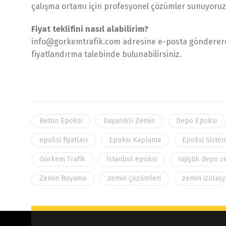
çalışma ortamı için profesyonel çözümler sunuyoruz
Fiyat teklifini nasıl alabilirim?
info@gorkemtrafik.com adresine e-posta göndererek
fiyatlandırma talebinde bulunabilirsiniz.
Beton Epoksi
Dayanıklı Zemin
Depo Epoksi
epoksi fiyatları
Epoksi Kaplama
Epoksi Sistem
Görkem Trafik
İstanbul epoksi
lojiştik depo 
Zemin Boyama
zemin çözümleri
zemin izolas