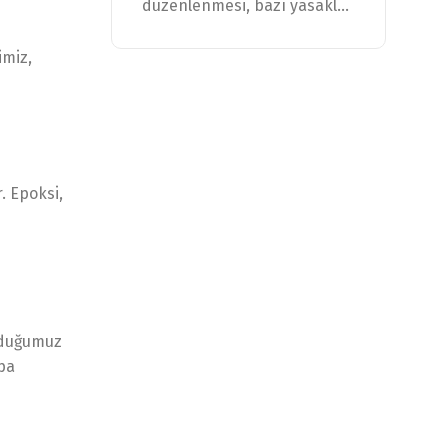
düzenlenmesi, bazı yasakl...
imiz,
. Epoksi,
urduğumuz
upa