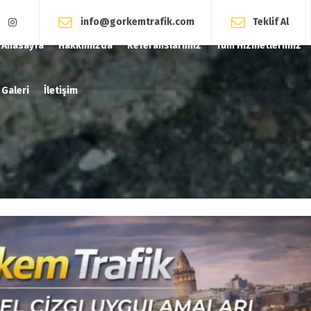
info@gorkemtrafik.com
Teklif Al
Anasayfa
Hakkımızda
Referanslarımız
Tüm Hizmetlerimiz
Galeri
İletişim