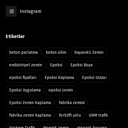
Instagram
Etiketler
beton parlatma
beton silim
Dayanıklı Zemin
endüstriyel zemin
Epoksi
Epoksi Boya
epoksi fiyatları
Epoksi Kaplama
Epoksi Ustası
Epoksi Uygulama
epoksi zemin
Epoksi Zemin Kaplama
fabrika zemini
fabrika zemin kaplama
forklift yolu
GRM trafik
Görkem Trafik
hijyenik zemin
otopark boyama