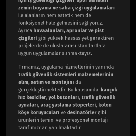
için iş güvenliği çizgileri
,
spor sahaları
zemin boyama ve saha çizgi uygulamaları
ile alanların hem estetik hem de
fonksiyonel hale gelmesini sağlıyoruz.
Ayrıca
havaalanları, apronlar ve pist
çizgileri
gibi yüksek hassasiyet gerektiren
projelerde de uluslararası standartlara
uygun uygulamalar sunmaktayız.
Firmamız, uygulama hizmetlerinin yanında
trafik güvenlik sistemleri malzemelerinin
alım, satım ve montajını
da
gerçekleştirmektedir. Bu kapsamda;
kauçuk
hız kesiciler
,
yol butonları
,
trafik güvenlik
aynaları
,
araç yaslama stoperleri
,
kolon
köşe koruyucuları
ve
desinatörler
gibi
ürünlerin temini ve profesyonel montajı
tarafımızdan yapılmaktadır.