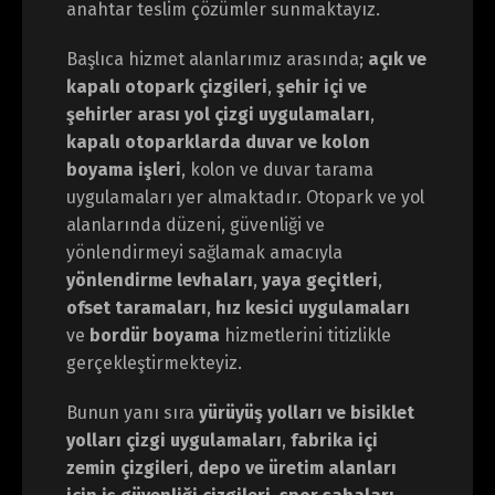
anahtar teslim çözümler sunmaktayız.
Başlıca hizmet alanlarımız arasında;
açık ve
kapalı otopark çizgileri
,
şehir içi ve
şehirler arası yol çizgi uygulamaları
,
kapalı otoparklarda duvar ve kolon
boyama işleri
, kolon ve duvar tarama
uygulamaları yer almaktadır. Otopark ve yol
alanlarında düzeni, güvenliği ve
yönlendirmeyi sağlamak amacıyla
yönlendirme levhaları
,
yaya geçitleri
,
ofset taramaları
,
hız kesici uygulamaları
ve
bordür boyama
hizmetlerini titizlikle
gerçekleştirmekteyiz.
Bunun yanı sıra
yürüyüş yolları ve bisiklet
yolları çizgi uygulamaları
,
fabrika içi
zemin çizgileri
,
depo ve üretim alanları