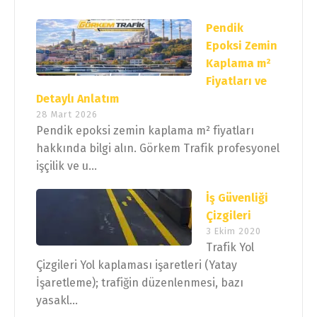
Pendik
Epoksi Zemin
Kaplama m²
Fiyatları ve
Detaylı Anlatım
28 Mart 2026
Pendik epoksi zemin kaplama m² fiyatları
hakkında bilgi alın. Görkem Trafik profesyonel
işçilik ve u...
İş Güvenliği
Çizgileri
3 Ekim 2020
Trafik Yol
Çizgileri Yol kaplaması işaretleri (Yatay
İşaretleme); trafiğin düzenlenmesi, bazı
yasakl...