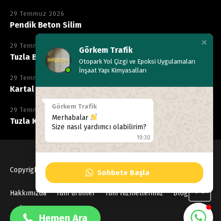
29 Temmuz 2026
Pendik Beton Silim
29 Temmuz 2026
Görkem Trafik
Tuzla Beton Silim
Otopark Yol Çizgi ve Epoksi Uygulamaları
İnşaat Yapı Kimyasalları
29 Temmuz 2026
Kartal Kimyasala Dayanıklı Epoksi
Görkem Trafik
29 Temmuz 2026
Merhabalar
Tuzla Kimyasala Dayanıklı Epoksi
Size nasıl yardımcı olabilirim?
19:30
Copyright © 2020
Gorkemtrafik
, Tüm hakları Saklıdır
Sohbete Başla
0533 137 99 40
Hakkımızda
Tüm ürünler
Tüm Hizmetlerimiz
Blog
İletişim
Hemen Ara