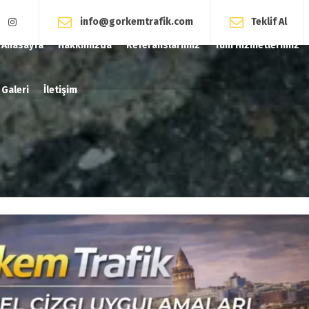
info@gorkemtrafik.com
Teklif Al
Anasayfa
Hakkımızda
Referanslarımız
Tüm Hizmetlerimiz
Galeri
İletişim