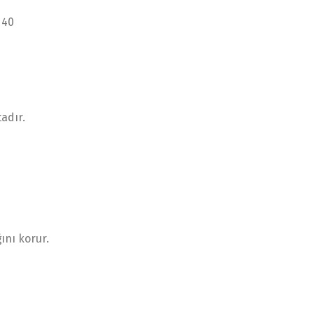
 40
adır.
ını korur.