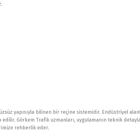
z.
üzsüz yapısıyla bilinen bir reçine sistemidir. Endüstriyel ala
h edilir. Görkem Trafik uzmanları, uygulamanın teknik detayl
imize rehberlik eder.