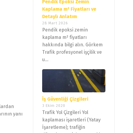
Pendik Epoksi Zemin
Kaplama m² Fiyatları ve
Detaylı Anlatım
28 Mart 2026
Pendik epoksi zemin
kaplama m² fiyatları
hakkında bilgi alın. Görkem
Trafik profesyonel işçilik ve
u...
İş Güvenliği Çizgileri
3 Ekim 2020
nlardan
Trafik Yol Çizgileri Yol
arının yanı
kaplaması işaretleri (Yatay
İşaretleme); trafiğin