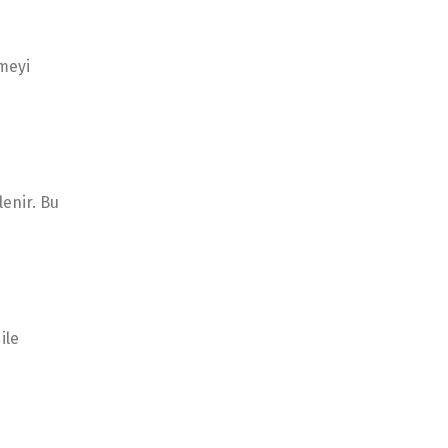
meyi
lenir. Bu
ile