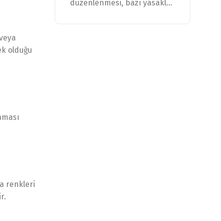
düzenlenmesi, bazı yasakl...
 veya
ek olduğu
laması
a renkleri
r.