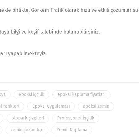
le birlikte, Görkem Trafik olarak hızlı ve etkili çözümler s
ylı bilgi ve keşif talebinde bulunabilirsiniz.
arı yapabilmekteyiz.
oya
epoksi işçilik
epoksi kaplama fiyatları
i renkleri
Epoksi Uygulaması
epoksi zemin
otopark çizgileri
Profesyonel İşçilik
zemin çözümleri
Zemin Kaplama