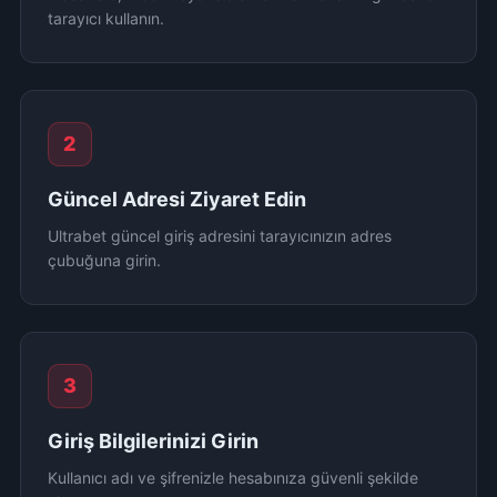
tarayıcı kullanın.
2
Güncel Adresi Ziyaret Edin
Ultrabet güncel giriş adresini tarayıcınızın adres
çubuğuna girin.
3
Giriş Bilgilerinizi Girin
Kullanıcı adı ve şifrenizle hesabınıza güvenli şekilde