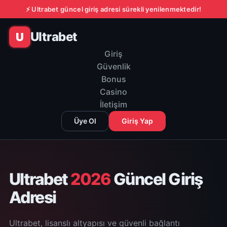
⚡ Ultrabet güncel giriş adresi sürekli yenilenmektedir!
Ultrabet
U
Giriş
Güvenlik
Bonus
Casino
İletişim
Üye Ol
Giriş Yap
Ultrabet
2026
Güncel Giriş
Adresi
Ultrabet, lisanslı altyapısı ve güvenli bağlantı