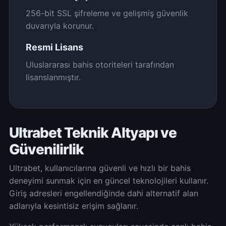
256-bit SSL şifreleme ve gelişmiş güvenlik
duvarıyla korunur.
Resmi Lisans
Uluslararası bahis otoriteleri tarafından
lisanslanmıştır.
Ultrabet Teknik Altyapı ve
Güvenilirlik
Ultrabet, kullanıcılarına güvenli ve hızlı bir bahis
deneyimi sunmak için en güncel teknolojileri kullanır.
Giriş adresleri engellendiğinde dahi alternatif alan
adlarıyla kesintisiz erişim sağlanır.