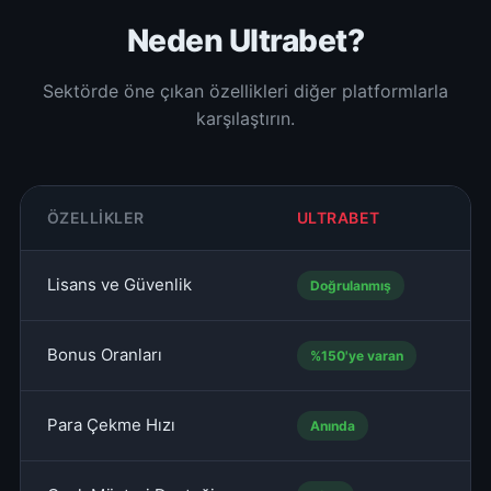
Neden Ultrabet?
Sektörde öne çıkan özellikleri diğer platformlarla
karşılaştırın.
ÖZELLIKLER
ULTRABET
Lisans ve Güvenlik
Doğrulanmış
Bonus Oranları
%150'ye varan
Para Çekme Hızı
Anında