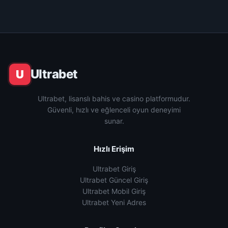
Ultrabet
U
Ultrabet, lisanslı bahis ve casino platformudur.
Güvenli, hızlı ve eğlenceli oyun deneyimi
sunar.
Hızlı Erişim
Ultrabet Giriş
Ultrabet Güncel Giriş
Ultrabet Mobil Giriş
Ultrabet Yeni Adres