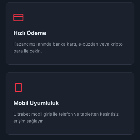
Hızlı Ödeme
Kazancınızı anında banka kartı, e-cüzdan veya kripto
para ile çekin.
Mobil Uyumluluk
Ultrabet mobil giriş ile telefon ve tabletten kesintisiz
erişim sağlayın.