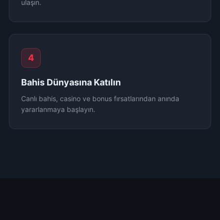
ulaşın.
4
Bahis Dünyasına Katılın
Canlı bahis, casino ve bonus fırsatlarından anında
yararlanmaya başlayın.