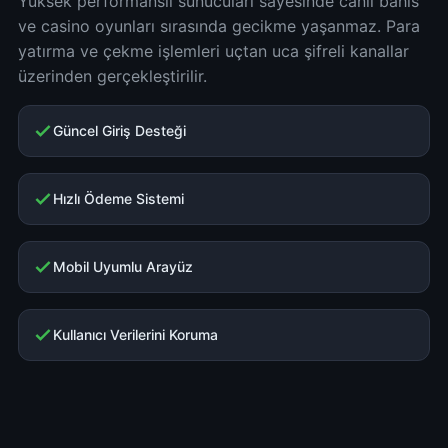
Yüksek performanslı sunucuları sayesinde canlı bahis
ve casino oyunları sırasında gecikme yaşanmaz. Para
yatırma ve çekme işlemleri uçtan uca şifreli kanallar
üzerinden gerçekleştirilir.
Güncel Giriş Desteği
Hızlı Ödeme Sistemi
Mobil Uyumlu Arayüz
Kullanıcı Verilerini Koruma