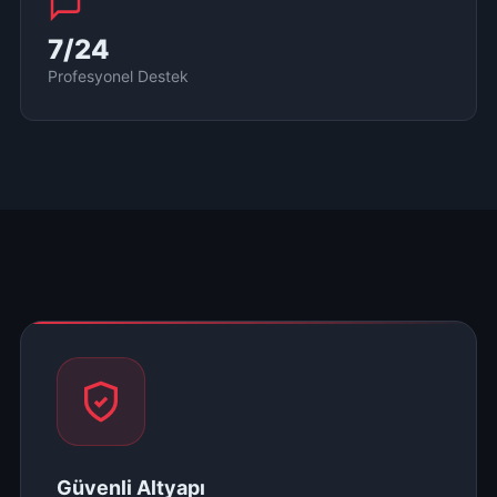
7/24
Profesyonel Destek
Güvenli Altyapı