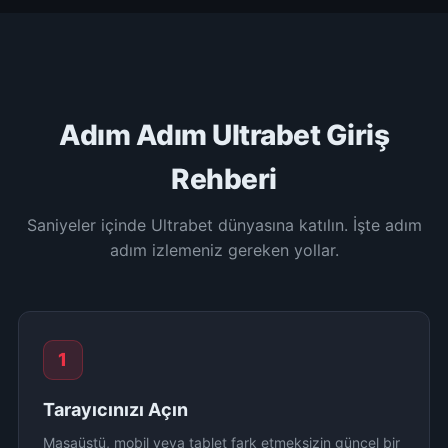
Adım Adım Ultrabet Giriş
Rehberi
Saniyeler içinde Ultrabet dünyasına katılın. İşte adım
adım izlemeniz gereken yollar.
1
Tarayıcınızı Açın
Masaüstü, mobil veya tablet fark etmeksizin güncel bir