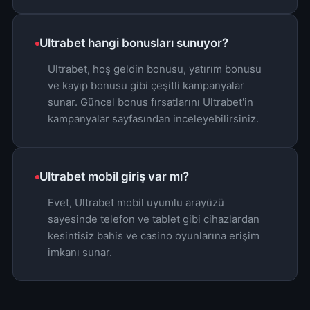
Ultrabet hangi bonusları sunuyor?
Ultrabet, hoş geldin bonusu, yatırım bonusu
ve kayıp bonusu gibi çeşitli kampanyalar
sunar. Güncel bonus fırsatlarını Ultrabet'in
kampanyalar sayfasından inceleyebilirsiniz.
Ultrabet mobil giriş var mı?
Evet, Ultrabet mobil uyumlu arayüzü
sayesinde telefon ve tablet gibi cihazlardan
kesintisiz bahis ve casino oyunlarına erişim
imkanı sunar.