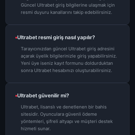
Güncel Ultrabet giriş bilgilerine ulaşmak için
resmi duyuru kanallarını takip edebilirsiniz.
Ultrabet resmi giriş nasıl yapılır?
Tarayıcınızdan güncel Ultrabet giriş adresini
açarak üyelik bilgilerinizle giriş yapabilirsiniz.
Yeni üye iseniz kayıt formunu doldurduktan
sonra Ultrabet hesabınızı oluşturabilirsiniz.
Ultrabet güvenilir mi?
Ultrabet, lisanslı ve denetlenen bir bahis
sitesidir. Oyunculara güvenli ödeme
yöntemleri, şifreli altyapı ve müşteri destek
hizmeti sunar.