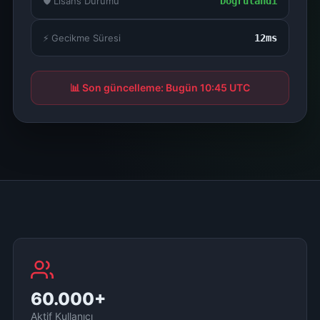
🛡️ Lisans Durumu
Doğrulandı
⚡ Gecikme Süresi
12ms
📊 Son güncelleme: Bugün 10:45 UTC
60.000+
Aktif Kullanıcı