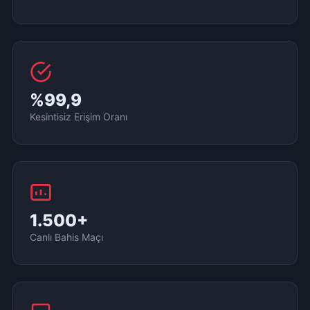
%99,9
Kesintisiz Erişim Oranı
1.500+
Canlı Bahis Maçı