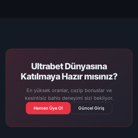
Ultrabet Dünyasına
Katılmaya Hazır mısınız?
En yüksek oranlar, cazip bonuslar ve
kesintisiz bahis deneyimi sizi bekliyor.
Hemen Üye Ol
Güncel Giriş