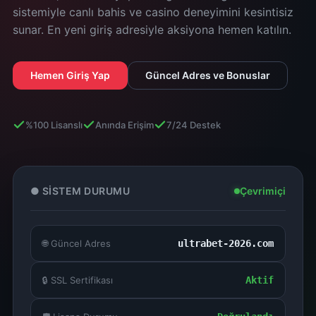
sistemiyle canlı bahis ve casino deneyimini kesintisiz
sunar. En yeni giriş adresiyle aksiyona hemen katılın.
Hemen Giriş Yap
Güncel Adres ve Bonuslar
%100 Lisanslı
Anında Erişim
7/24 Destek
● SISTEM DURUMU
Çevrimiçi
🌐 Güncel Adres
ultrabet-2026.com
🔒 SSL Sertifikası
Aktif