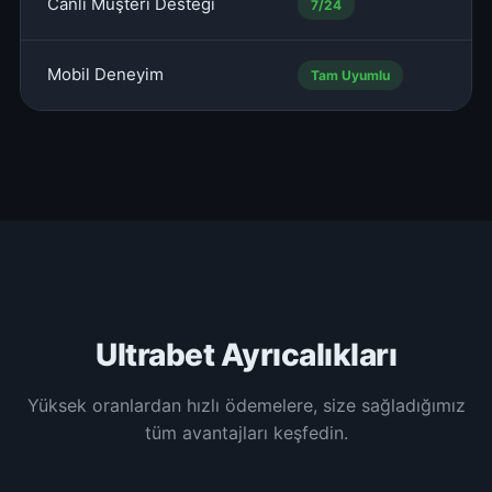
Canlı Müşteri Desteği
7/24
Mobil Deneyim
Tam Uyumlu
Ultrabet Ayrıcalıkları
Yüksek oranlardan hızlı ödemelere, size sağladığımız
tüm avantajları keşfedin.