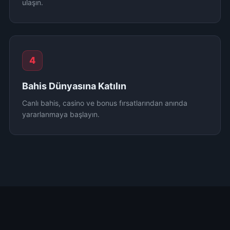
ulaşın.
4
Bahis Dünyasına Katılın
Canlı bahis, casino ve bonus fırsatlarından anında
yararlanmaya başlayın.