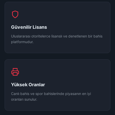
Güvenilir Lisans
Uluslararası otoritelerce lisanslı ve denetlenen bir bahis
platformudur.
Yüksek Oranlar
Canlı bahis ve spor bahislerinde piyasanın en iyi
oranları sunulur.