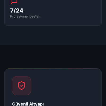
7/24
Profesyonel Destek
Güvenli Altyapı