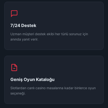
7/24 Destek
Uzman müşteri destek ekibi her türlü sorunuz için
anında yanıt verir.
Geniş Oyun Kataloğu
Slotlardan canlı casino masalarına kadar binlerce oyun
seçeneği.