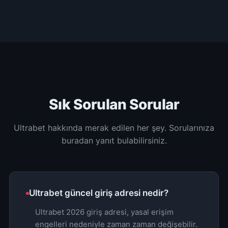
Sık Sorulan Sorular
Ultrabet hakkında merak edilen her şey. Sorularınıza
buradan yanıt bulabilirsiniz.
Ultrabet güncel giriş adresi nedir?
Ultrabet 2026 giriş adresi, yasal erişim
engelleri nedeniyle zaman zaman değişebilir.