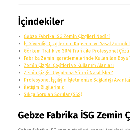
İçindekiler
Gebze Fabrika İSG Zemin Çizgileri Nedir?
İş Güvenliği Çizgilerinin Kapsamı ve Yasal Zorunlu
Görkem Trafik ve GRM Trafik ile Profesyonel Çöz
Fabrika Zemin İşaretlemelerinde Kullanılan Boya 
Zemin Çizgisi Çeşitleri ve Kullanım Alanları
Zemin Çizgisi Uygulama Süreci Nasıl İşler?
Profesyonel İşçiliğin İşletmenize Sağladığı Avantaj
İletişim Bilgilerimiz
Sıkça Sorulan Sorular (SSS)
Gebze Fabrika İSG Zemin Çi