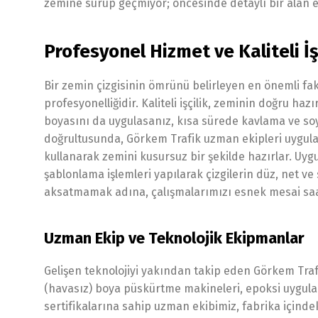
zemine sürüp geçmiyor; öncesinde detaylı bir alan e
Profesyonel Hizmet ve Kaliteli İş
Bir zemin çizgisinin ömrünü belirleyen en önemli fa
profesyonelliğidir. Kaliteli işçilik, zeminin doğru ha
boyasını da uygulasanız, kısa sürede kavlama ve soyu
doğrultusunda, Görkem Trafik uzman ekipleri uygula
kullanarak zemini kusursuz bir şekilde hazırlar. U
şablonlama işlemleri yapılarak çizgilerin düz, net v
aksatmamak adına, çalışmalarımızı esnek mesai saatl
Uzman Ekip ve Teknolojik Ekipmanlar
Gelişen teknolojiyi yakından takip eden Görkem Trafi
(havasız) boya püskürtme makineleri, epoksi uygulam
sertifikalarına sahip uzman ekibimiz, fabrika içindek