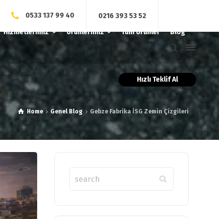
0533 137 99 40
0216 393 53 52
Hizmetlerimiz
Ürünlerimiz
Tüm Ürünler
Blog
Hızlı Teklif Al
Home
Genel Blog
Gebze Fabrika İSG Zemin Çizgileri