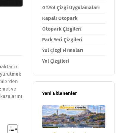
GT.Yol Çizgi Uygulamaları
Kapalı Otopark
Otopark Çizgileri
Park Yeri Çizgileri
Yol Çizgi Firmaları
Yol Çizgileri
maktadır.
e yürütmek
lemlerden
izmet ve
Yeni Eklenenler
 kazalarını