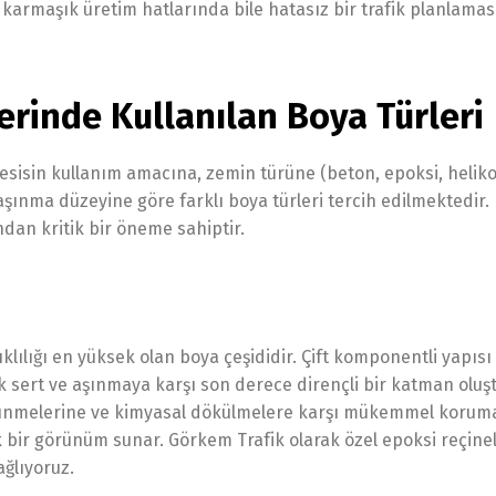
karmaşık üretim hatlarında bile hatasız bir trafik planlamas
erinde Kullanılan Boya Türleri
tesisin kullanım amacına, zemin türüne (beton, epoksi, helik
şınma düzeyine göre farklı boya türleri tercih edilmektedir.
dan kritik bir öneme sahiptir.
klılığı en yüksek olan boya çeşididir. Çift komponentli yapısı
sert ve aşınmaya karşı son derece dirençli bir katman oluşt
ürtünmelerine ve kimyasal dökülmelere karşı mükemmel koruma
ik bir görünüm sunar. Görkem Trafik olarak özel epoksi reçine
ağlıyoruz.