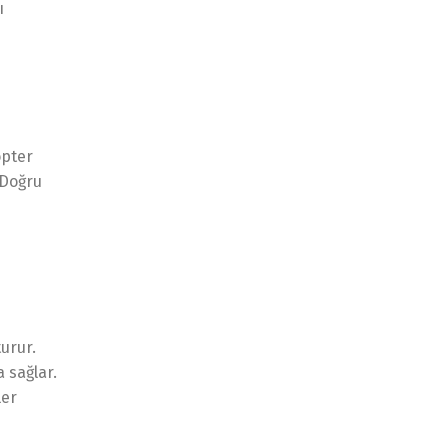
ı
opter
 Doğru
urur.
 sağlar.
ler