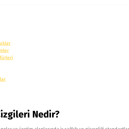
luklar
ümler
Türleri
lar
zgileri Nedir?