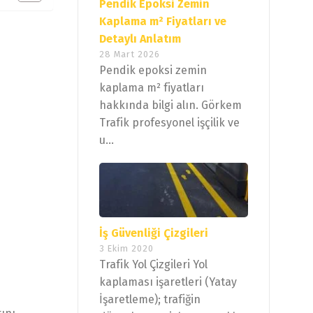
Pendik Epoksi Zemin
Kaplama m² Fiyatları ve
Detaylı Anlatım
28 Mart 2026
Pendik epoksi zemin
kaplama m² fiyatları
hakkında bilgi alın. Görkem
Trafik profesyonel işçilik ve
u...
İş Güvenliği Çizgileri
3 Ekim 2020
Trafik Yol Çizgileri Yol
kaplaması işaretleri (Yatay
İşaretleme); trafiğin