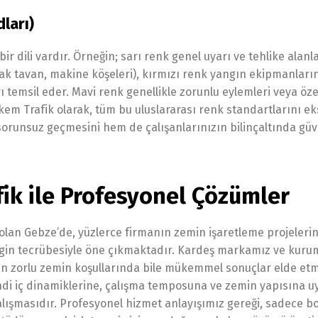
ları)
ir dili vardır. Örneğin; sarı renk genel uyarı ve tehlike alanla
lçak tavan, makine köşeleri), kırmızı renk yangın ekipmanların
ları temsil eder. Mavi renk genellikle zorunlu eylemleri veya öze
rkem Trafik olarak, tüm bu uluslararası renk standartlarını eks
orunsuz geçmesini hem de çalışanlarınızın bilinçaltında güv
ik ile Profesyonel Çözümler
 olan Gebze’de, yüzlerce firmanın zemin işaretleme projelerin
gin tecrübesiyle öne çıkmaktadır. Kardeş markamız ve kuru
e, en zorlu zemin koşullarında bile mükemmel sonuçlar elde et
kendi iç dinamiklerine, çalışma temposuna ve zemin yapısına 
lışmasıdır. Profesyonel hizmet anlayışımız gereği, sadece b