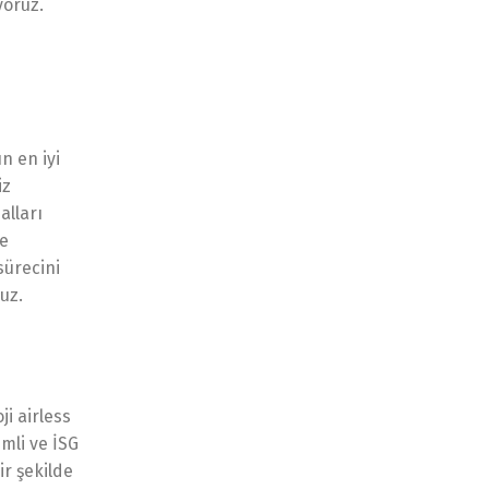
yoruz.
n en iyi
iz
alları
ve
sürecini
uz.
i airless
mli ve İSG
ir şekilde