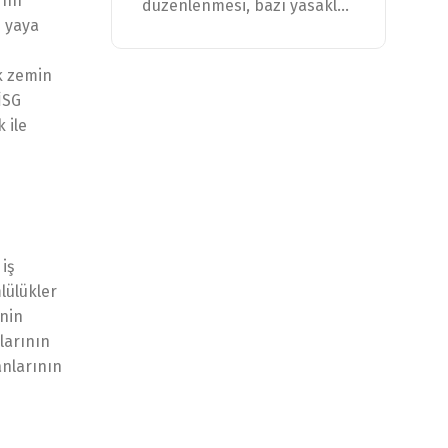
rını
düzenlenmesi, bazı yasakl...
i yaya
ak zemin
 İSG
 ile
iş
lülükler
inin
llarının
anlarının