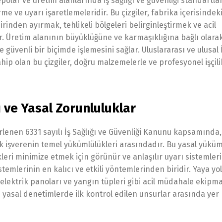
epolar ve üretim alanlarında iş sağlığı ve güvenliği standartla
ve uyarı işaretlemeleridir. Bu çizgiler, fabrika içerisindek
irbirinden ayırmak, tehlikeli bölgeleri belirginleştirmek ve acil
ır. Üretim alanının büyüklüğüne ve karmaşıklığına bağlı olar
 ve güvenli bir biçimde işlemesini sağlar. Uluslararası ve ulusal
hip olan bu çizgiler, doğru malzemelerle ve profesyonel işçilik
ı ve Yasal Zorunluluklar
rlenen 6331 sayılı İş Sağlığı ve Güvenliği Kanunu kapsamında, 
ak işverenin temel yükümlülükleri arasındadır. Bu yasal yüküm
leri minimize etmek için görünür ve anlaşılır uyarı sistemler
stemlerinin en kalıcı ve etkili yöntemlerinden biridir. Yaya yo
elektrik panoları ve yangın tüpleri gibi acil müdahale ekipm
i yasal denetimlerde ilk kontrol edilen unsurlar arasında yer