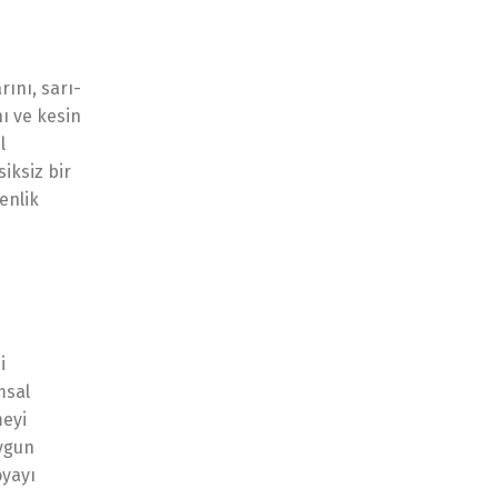
rını, sarı-
ı ve kesin
l
iksiz bir
enlik
i
msal
meyi
uygun
oyayı