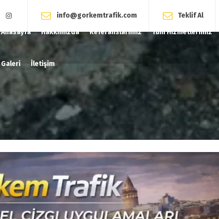
info@gorkemtrafik.com
Teklif Al
Anasayfa
Hakkımızda
Referanslarımız
Tüm Hizmetlerimiz
Galeri
İletişim