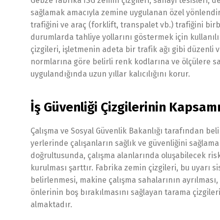
Gebze fabrika İSG zemin çizgileri, sanayi tesisleri, d
sağlamak amacıyla zemine uygulanan özel yönlendirme 
trafiğini ve araç (forklift, transpalet vb.) trafiğini b
durumlarda tahliye yollarını göstermek için kullanıl
çizgileri, işletmenin adeta bir trafik ağı gibi düzenli
normlarına göre belirli renk kodlarına ve ölçülere sa
uygulandığında uzun yıllar kalıcılığını korur.
İş Güvenliği Çizgilerinin Kapsam
Çalışma ve Sosyal Güvenlik Bakanlığı tarafından beli
yerlerinde çalışanların sağlık ve güvenliğini sağlam
doğrultusunda, çalışma alanlarında oluşabilecek risk
kurulması şarttır. Fabrika zemin çizgileri, bu uyarı si
belirlenmesi, makine çalışma sahalarının ayrılması, 
önlerinin boş bırakılmasını sağlayan tarama çizgiler
almaktadır.