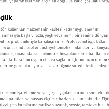
tüdü yaparak işletmeniz için en doğru ve kalıcı çözümü üreti
çilik
ktör, kullanılan malzemenin kalitesi kadar uygulamanın
zırlanmasıyla başlar. Tozlu, yağlı veya nemli bir zemine dünyanı
lma problemleriyle karşılaşırsınız. Profesyonel işçilik ilkem
ma öncesinde özel endüstriyel temizlik makineleri ve kimyas
ygulama aşamasında ise, milimetrik hesaplamalarla bantlama 
e standartlara tam uygun olması sağlanır. İşletmenizin üretim 
erine göre planlıyor ve söz verdiğimiz sürede teslim ediyor
k, zemin işaretleme ve yol çizgi uygulamalarında son teknoloj
a aparatları ve hassas ölçüm cihazları kullanmaktadır. Eğiti
i çalışma kurallarına harfiyen uyarak, sessiz, temiz ve hızlı b