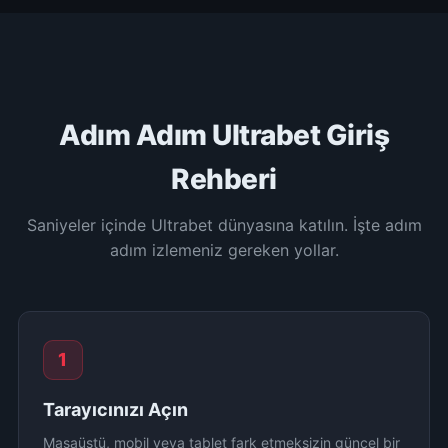
Adım Adım Ultrabet Giriş
Rehberi
Saniyeler içinde Ultrabet dünyasına katılın. İşte adım
adım izlemeniz gereken yollar.
1
Tarayıcınızı Açın
Masaüstü, mobil veya tablet fark etmeksizin güncel bir