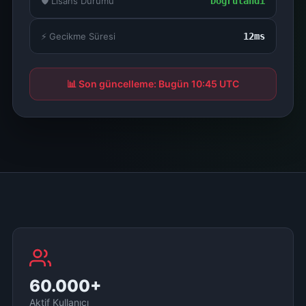
🛡️ Lisans Durumu
Doğrulandı
⚡ Gecikme Süresi
12ms
📊 Son güncelleme: Bugün 10:45 UTC
60.000+
Aktif Kullanıcı