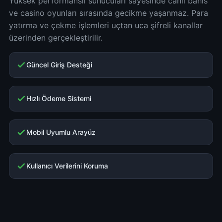
Yüksek performanslı sunucuları sayesinde canlı bahis
ve casino oyunları sırasında gecikme yaşanmaz. Para
yatırma ve çekme işlemleri uçtan uca şifreli kanallar
üzerinden gerçekleştirilir.
Güncel Giriş Desteği
Hızlı Ödeme Sistemi
Mobil Uyumlu Arayüz
Kullanıcı Verilerini Koruma