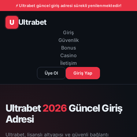
⚡ Ultrabet güncel giriş adresi sürekli yenilenmektedir!
Ultrabet
U
Giriş
Güvenlik
Bonus
Casino
İletişim
Üye Ol
Giriş Yap
Ultrabet
2026
Güncel Giriş
Adresi
Ultrabet, lisanslı altyapısı ve güvenli bağlantı