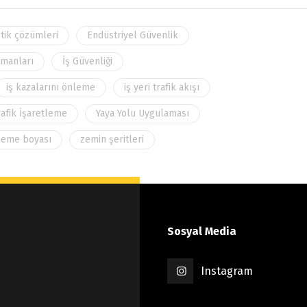
stik çözümleri
Endüstriyel Güvenlik
pmanları
İş Güvenliği
iş kazalarını önleme
iş yeri trafik akışı
rafik İşaretleme
Yaya Yolu Uygulaması
leme boyası
zemin şeritleri
Sosyal Media
Instagram