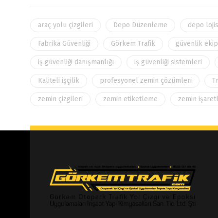
araç yolu çizgileri
Depo Düzenleme
depo loji
Fabrika Güvenliği
Görkem Trafik
güvenlik eki
iş güvenliği danışmanlığı
iş güvenliği sistemleri
Kaliteli işçilik
profesyonel zemin çözümleri
T
zemin çizgileri
zemin etiketleme
zemin işaret