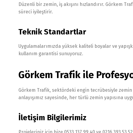
Düzenli bir zemin, iş akışını hızlandırır. Görkem Tra
süreci iyileştirir.
Teknik Standartlar
Uygulamalarımızda yüksek kaliteli boyalar ve yapışkanl
kullanım garantisi sunuyoruz.
Görkem Trafik ile Profesy
Görkem Trafik, sektördeki engin tecrübesiyle zemi
anlayışımız sayesinde, her türlü zemin yapısına uyg
İletişim Bilgilerimiz
Projeleriniz için bize 0533 137 99 40 ve 0216 393 53