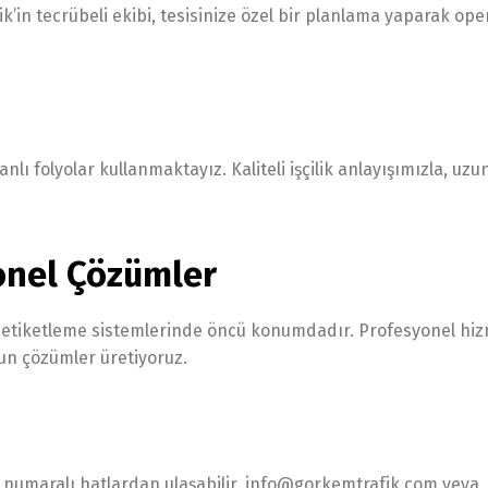
fik’in tecrübeli ekibi, tesisinize özel bir planlama yaparak op
ı folyolar kullanmaktayız. Kaliteli işçilik anlayışımızla, uzun
onel Çözümler
n etiketleme sistemlerinde öncü konumdadır. Profesyonel hi
un çözümler üretiyoruz.
 52 numaralı hatlardan ulaşabilir, info@gorkemtrafik.com veya