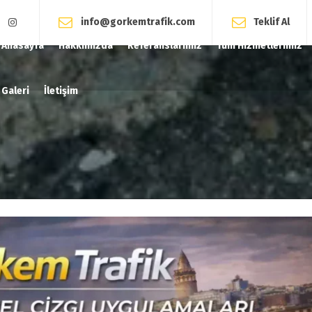
info@gorkemtrafik.com
Teklif Al
Anasayfa
Hakkımızda
Referanslarımız
Tüm Hizmetlerimiz
Galeri
İletişim