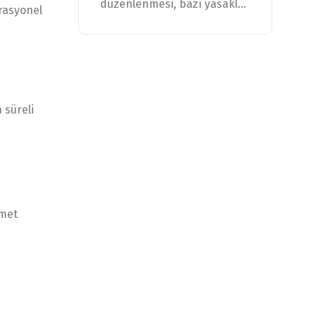
düzenlenmesi, bazı yasakl...
erasyonel
 süreli
zmet