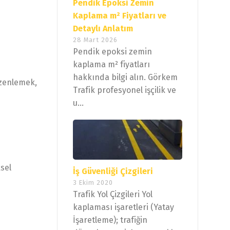
Pendik Epoksi Zemin
Kaplama m² Fiyatları ve
Detaylı Anlatım
28 Mart 2026
Pendik epoksi zemin
kaplama m² fiyatları
hakkında bilgi alın. Görkem
üzenlemek,
Trafik profesyonel işçilik ve
u...
sel
İş Güvenliği Çizgileri
3 Ekim 2020
Trafik Yol Çizgileri Yol
kaplaması işaretleri (Yatay
İşaretleme); trafiğin