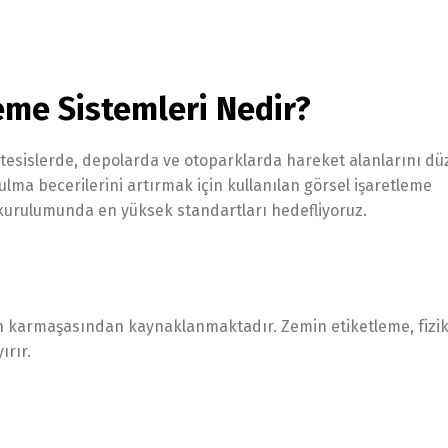
eme Sistemleri Nedir?
el tesislerde, depolarda ve otoparklarda hareket alanlarını d
ulma becerilerini artırmak için kullanılan görsel işaretleme
 kurulumunda en yüksek standartları hedefliyoruz.
inin karmaşasından kaynaklanmaktadır. Zemin etiketleme, fizik
ırır.