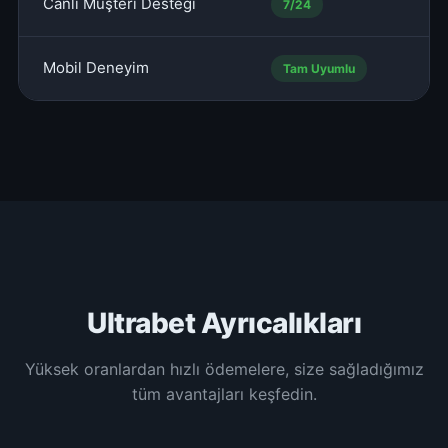
Canlı Müşteri Desteği
7/24
Mobil Deneyim
Tam Uyumlu
Ultrabet Ayrıcalıkları
Yüksek oranlardan hızlı ödemelere, size sağladığımız
tüm avantajları keşfedin.