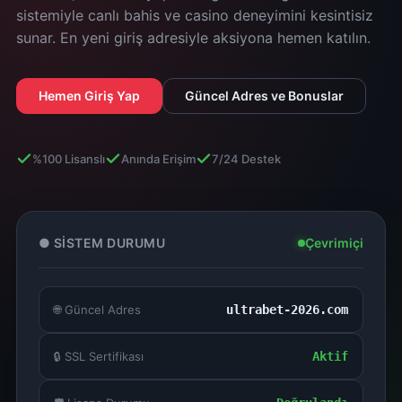
sistemiyle canlı bahis ve casino deneyimini kesintisiz
sunar. En yeni giriş adresiyle aksiyona hemen katılın.
Hemen Giriş Yap
Güncel Adres ve Bonuslar
%100 Lisanslı
Anında Erişim
7/24 Destek
● SISTEM DURUMU
Çevrimiçi
🌐 Güncel Adres
ultrabet-2026.com
🔒 SSL Sertifikası
Aktif