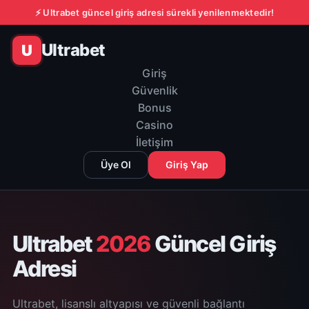
⚡ Ultrabet güncel giriş adresi sürekli yenilenmektedir!
Ultrabet
U
Giriş
Güvenlik
Bonus
Casino
İletişim
Üye Ol
Giriş Yap
Ultrabet
2026
Güncel Giriş
Adresi
Ultrabet, lisanslı altyapısı ve güvenli bağlantı