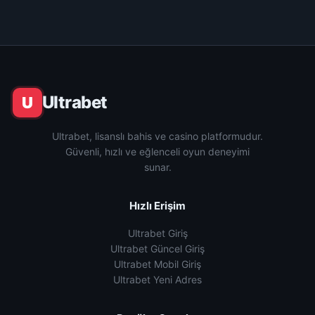
Ultrabet
U
Ultrabet, lisanslı bahis ve casino platformudur.
Güvenli, hızlı ve eğlenceli oyun deneyimi
sunar.
Hızlı Erişim
Ultrabet Giriş
Ultrabet Güncel Giriş
Ultrabet Mobil Giriş
Ultrabet Yeni Adres