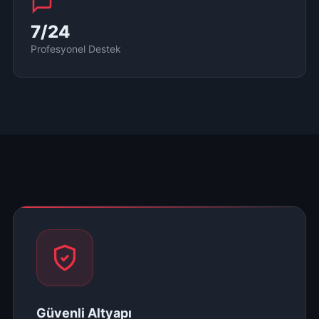
7/24
Profesyonel Destek
Güvenli Altyapı