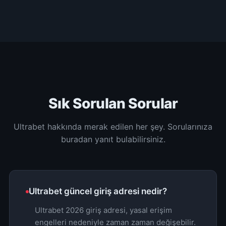
Sık Sorulan Sorular
Ultrabet hakkında merak edilen her şey. Sorularınıza
buradan yanıt bulabilirsiniz.
Ultrabet güncel giriş adresi nedir?
Ultrabet 2026 giriş adresi, yasal erişim
engelleri nedeniyle zaman zaman değişebilir.