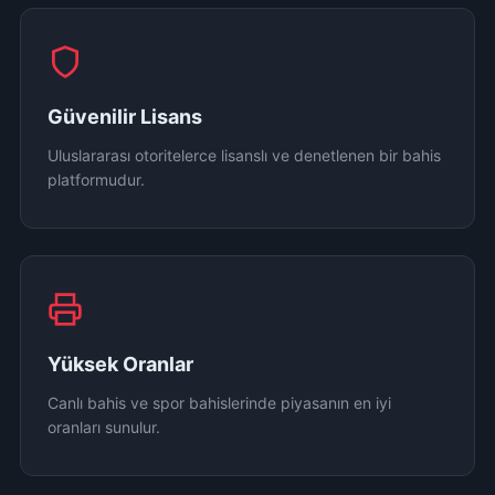
Güvenilir Lisans
Uluslararası otoritelerce lisanslı ve denetlenen bir bahis
platformudur.
Yüksek Oranlar
Canlı bahis ve spor bahislerinde piyasanın en iyi
oranları sunulur.