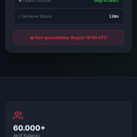
🛡️ Lisans Durumu
Doğrulandı
⚡ Gecikme Süresi
12ms
📊 Son güncelleme: Bugün 10:45 UTC
60.000+
Aktif Kullanıcı