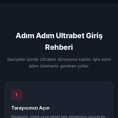
Adım Adım Ultrabet Giriş
Rehberi
Saniyeler içinde Ultrabet dünyasına katılın. İşte adım
adım izlemeniz gereken yollar.
1
Tarayıcınızı Açın
Masaüstü, mobil veya tablet fark etmeksizin güncel bir