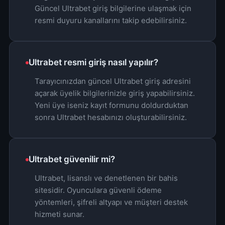
Güncel Ultrabet giriş bilgilerine ulaşmak için
resmi duyuru kanallarını takip edebilirsiniz.
Ultrabet resmi giriş nasıl yapılır?
Tarayıcınızdan güncel Ultrabet giriş adresini
açarak üyelik bilgilerinizle giriş yapabilirsiniz.
Yeni üye iseniz kayıt formunu doldurduktan
sonra Ultrabet hesabınızı oluşturabilirsiniz.
Ultrabet güvenilir mi?
Ultrabet, lisanslı ve denetlenen bir bahis
sitesidir. Oyunculara güvenli ödeme
yöntemleri, şifreli altyapı ve müşteri destek
hizmeti sunar.