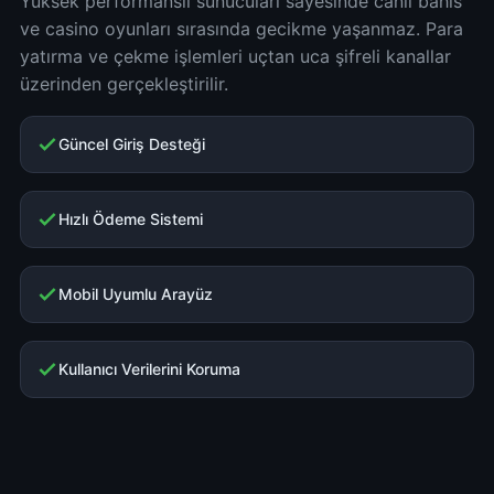
Yüksek performanslı sunucuları sayesinde canlı bahis
ve casino oyunları sırasında gecikme yaşanmaz. Para
yatırma ve çekme işlemleri uçtan uca şifreli kanallar
üzerinden gerçekleştirilir.
Güncel Giriş Desteği
Hızlı Ödeme Sistemi
Mobil Uyumlu Arayüz
Kullanıcı Verilerini Koruma