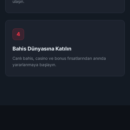
ulaşın.
4
Bahis Dünyasına Katılın
Canlı bahis, casino ve bonus fırsatlarından anında
yararlanmaya başlayın.