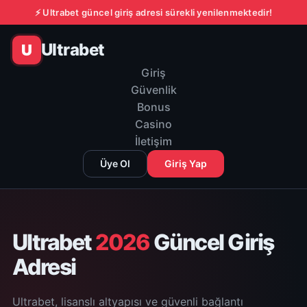
⚡ Ultrabet güncel giriş adresi sürekli yenilenmektedir!
Ultrabet
U
Giriş
Güvenlik
Bonus
Casino
İletişim
Üye Ol
Giriş Yap
Ultrabet
2026
Güncel Giriş
Adresi
Ultrabet, lisanslı altyapısı ve güvenli bağlantı