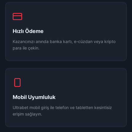
Hızlı Ödeme
Kazancınızı anında banka kartı, e-cüzdan veya kripto
para ile çekin.
Mobil Uyumluluk
Ultrabet mobil giriş ile telefon ve tabletten kesintisiz
erişim sağlayın.