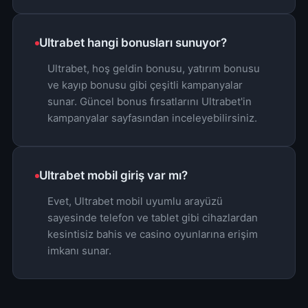
Ultrabet hangi bonusları sunuyor?
Ultrabet, hoş geldin bonusu, yatırım bonusu
ve kayıp bonusu gibi çeşitli kampanyalar
sunar. Güncel bonus fırsatlarını Ultrabet'in
kampanyalar sayfasından inceleyebilirsiniz.
Ultrabet mobil giriş var mı?
Evet, Ultrabet mobil uyumlu arayüzü
sayesinde telefon ve tablet gibi cihazlardan
kesintisiz bahis ve casino oyunlarına erişim
imkanı sunar.