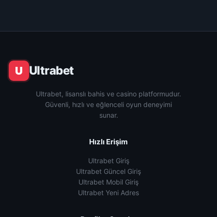
Ultrabet
U
Ultrabet, lisanslı bahis ve casino platformudur.
Güvenli, hızlı ve eğlenceli oyun deneyimi
sunar.
Hızlı Erişim
Ultrabet Giriş
Ultrabet Güncel Giriş
Ultrabet Mobil Giriş
Ultrabet Yeni Adres