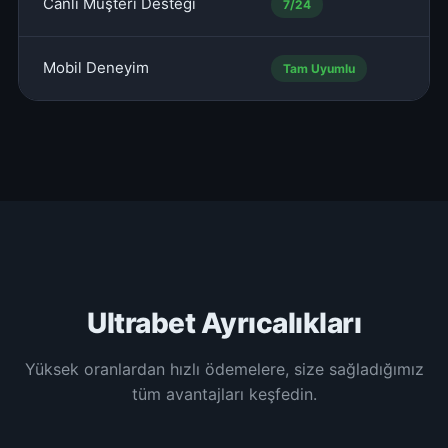
Canlı Müşteri Desteği
7/24
Mobil Deneyim
Tam Uyumlu
Ultrabet Ayrıcalıkları
Yüksek oranlardan hızlı ödemelere, size sağladığımız
tüm avantajları keşfedin.