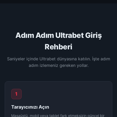
Adım Adım Ultrabet Giriş
Rehberi
Saniyeler içinde Ultrabet dünyasına katılın. İşte adım
adım izlemeniz gereken yollar.
1
Tarayıcınızı Açın
Masaüstü, mobil veya tablet fark etmeksizin güncel bir