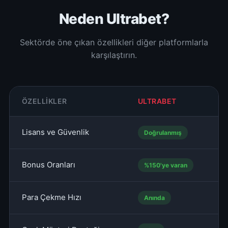
Neden Ultrabet?
Sektörde öne çıkan özellikleri diğer platformlarla
karşılaştırın.
ÖZELLIKLER
ULTRABET
Lisans ve Güvenlik
Doğrulanmış
Bonus Oranları
%150'ye varan
Para Çekme Hızı
Anında