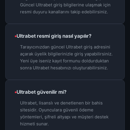
Güncel Ultrabet giriş bilgilerine ulaşmak için
resmi duyuru kanallarını takip edebilirsiniz.
Ultrabet resmi giriş nasıl yapılır?
Tarayıcınızdan güncel Ultrabet giriş adresini
açarak üyelik bilgilerinizle giriş yapabilirsiniz.
Yeni üye iseniz kayıt formunu doldurduktan
sonra Ultrabet hesabınızı oluşturabilirsiniz.
Ultrabet güvenilir mi?
Ultrabet, lisanslı ve denetlenen bir bahis
sitesidir. Oyunculara güvenli ödeme
yöntemleri, şifreli altyapı ve müşteri destek
hizmeti sunar.