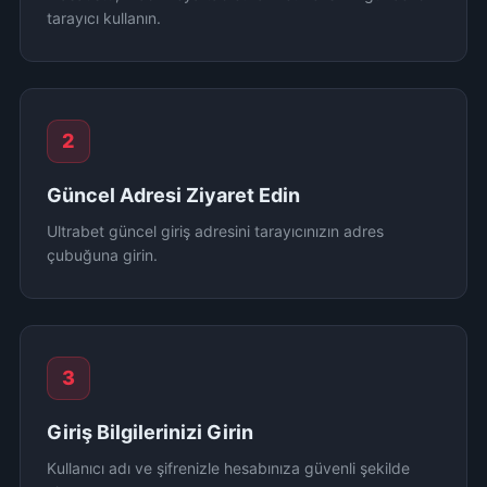
tarayıcı kullanın.
2
Güncel Adresi Ziyaret Edin
Ultrabet güncel giriş adresini tarayıcınızın adres
çubuğuna girin.
3
Giriş Bilgilerinizi Girin
Kullanıcı adı ve şifrenizle hesabınıza güvenli şekilde