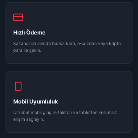
Hızlı Ödeme
Kazancınızı anında banka kartı, e-cüzdan veya kripto
para ile çekin.
Mobil Uyumluluk
Ultrabet mobil giriş ile telefon ve tabletten kesintisiz
erişim sağlayın.