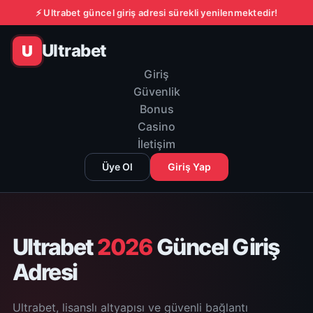
⚡ Ultrabet güncel giriş adresi sürekli yenilenmektedir!
Ultrabet
U
Giriş
Güvenlik
Bonus
Casino
İletişim
Üye Ol
Giriş Yap
Ultrabet
2026
Güncel Giriş
Adresi
Ultrabet, lisanslı altyapısı ve güvenli bağlantı