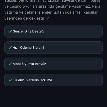
Yüksek performanslı sunucuları sayesinde canlı bahis
ve casino oyunları sırasında gecikme yaşanmaz. Para
yatırma ve çekme işlemleri uçtan uca şifreli kanallar
üzerinden gerçekleştirilir.
Güncel Giriş Desteği
Hızlı Ödeme Sistemi
Mobil Uyumlu Arayüz
Kullanıcı Verilerini Koruma