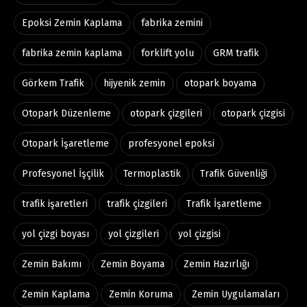
Epoksi Zemin Kaplama
fabrika zemini
fabrika zemin kaplama
forklift yolu
GRM trafik
Görkem Trafik
hijyenik zemin
otopark boyama
Otopark Düzenleme
otopark çizgileri
otopark çizgisi
Otopark İşaretleme
profesyonel epoksi
Profesyonel İşçilik
Termoplastik
Trafik Güvenliği
trafik işaretleri
trafik çizgileri
Trafik İşaretleme
yol çizgi boyası
yol çizgileri
yol çizgisi
Zemin Bakımı
Zemin Boyama
Zemin Hazırlığı
Zemin Kaplama
Zemin Koruma
Zemin Uygulamaları