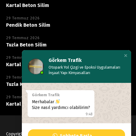
Kartal Beton Silim
29 Temmuz 2026
Pendik Beton Silim
29 Temmuz 2026
Tuzla Beton Silim
29 Temmuz 2026
Görkem Trafik
Kartal Kimyasala Dayanıklı Epoksi
Otopark Yol Çizgi ve Epoksi Uygulamaları
İnşaat Yapı Kimyasalları
29 Temmuz 2026
Tuzla Kimyasala Dayanıklı Epoksi
Görkem Trafik
29 Temmuz 2026
Merhabalar
Kartal Kaymaz Epoksi
Size nasıl yardımcı olabilirim?
9:48
Copyright © 2020
Gorkemtrafik
, Tüm hakları Saklıdır
Sohbete Başla