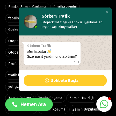
Epoksi Zemin Kaplama
fabrika zemini
Görkem Trafik
fabrika zemin kaplama
forklift yolu
GRM trafik
Otopark Yol Çizgi ve Epoksi Uygulamaları
İnşaat Yapı Kimyasalları
Görkem Trafik
hijyenik zemin
otopark boyama
Otopark Düzenleme
otopark çizgileri
otopark çizgisi
Görkem Trafik
Merhabalar
Otopark İşaretleme
profesyonel epoksi
Size nasıl yardımcı olabilirim?
7:03
Profesyonel İşçilik
Termoplastik
Trafik Güvenliği
Hemen Teklif Alın
trafik işaretleri
trafik çizgileri
Trafik İşaretleme
0533 137 99 40
Sohbete Başla
yol çizgi boyası
yol çizgileri
yol çizgisi
Zemin Bakımı
Zemin Boyama
Zemin Hazırlığı
Zemin Kaplama
Zemin Koruma
Zemin Uygulamaları