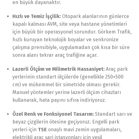
en büyük dayanaktır.
Hızlı ve Temiz İşçilik:
Otopark alanlarının günlerce
kapalı kalması AVM, site veya hastane yönetimleri
için büyük bir operasyonel sorundur. Görkem Trafik,
hızlı kuruyan teknolojik boyalar ve senkronize
çalışma prensibiyle, uygulamadan çok kısa bir süre
sonra alanı tekrar araç trafiğine açar.
Lazerli Ölçüm ve Milimetrik Hassasiyet:
Araç park
yerlerinin standart ölçülerde (genellikle 250×500
cm) ve mükemmel bir simetride olması gerekir.
Manuel yöntemler yerine lazerli ölçüm cihazları
kullanarak, hata payını sıfıra indiriyoruz.
Özel Renk ve Fonksiyonel Tasarım:
Standart sarı ve
beyaz çizgilerin ötesine geçiyoruz. Engelli park
yerleri için
TSE
onaylı mavi zemin uygulamaları,
elektrikli araç şarj istasyonları için yeşil