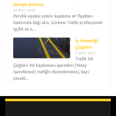
Detaylı Anlatım
28 Mart 2026
Pendik epoksi zemin kaplama m² fiyatları
hakkında bilgi alın. Görkem Trafik profesyonel
işçilik ve u...
İş Güvenliği
Çizgileri
3 Ekim 2020
Trafik Yol
Çizgileri Yol kaplaması işaretleri (Yatay
İşaretleme); trafiğin düzenlenmesi, bazı
yasakl...