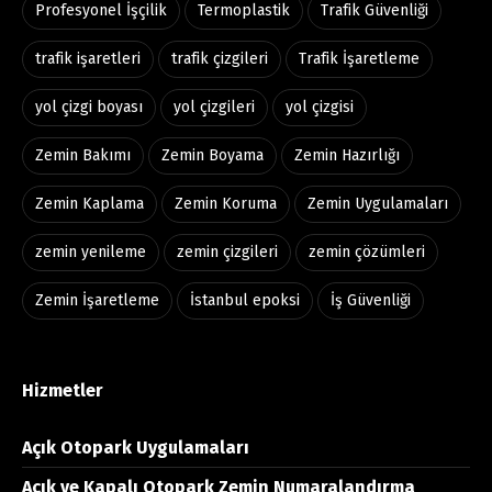
Profesyonel İşçilik
Termoplastik
Trafik Güvenliği
trafik işaretleri
trafik çizgileri
Trafik İşaretleme
yol çizgi boyası
yol çizgileri
yol çizgisi
Zemin Bakımı
Zemin Boyama
Zemin Hazırlığı
Zemin Kaplama
Zemin Koruma
Zemin Uygulamaları
zemin yenileme
zemin çizgileri
zemin çözümleri
Zemin İşaretleme
İstanbul epoksi
İş Güvenliği
Hizmetler
Açık Otopark Uygulamaları
Açık ve Kapalı Otopark Zemin Numaralandırma