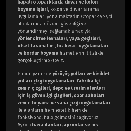
kapalı otoparklarda duvar ve kolon
boyama işleri
, kolon ve duvar tarama
uygulamaları yer almaktadır. Otopark ve yol
alanlarında düzeni, güvenliği ve
yönlendirmeyi sağlamak amacıyla
yönlendirme levhaları
,
yaya geçitleri
,
ofset taramaları
,
hız kesici uygulamaları
ve
bordür boyama
hizmetlerini titizlikle
gerçekleştirmekteyiz.
Bunun yanı sıra
yürüyüş yolları ve bisiklet
yolları çizgi uygulamaları
,
fabrika içi
zemin çizgileri
,
depo ve üretim alanları
için iş güvenliği çizgileri
,
spor sahaları
zemin boyama ve saha çizgi uygulamaları
ile alanların hem estetik hem de
fonksiyonel hale gelmesini sağlıyoruz.
Ayrıca
havaalanları, apronlar ve pist