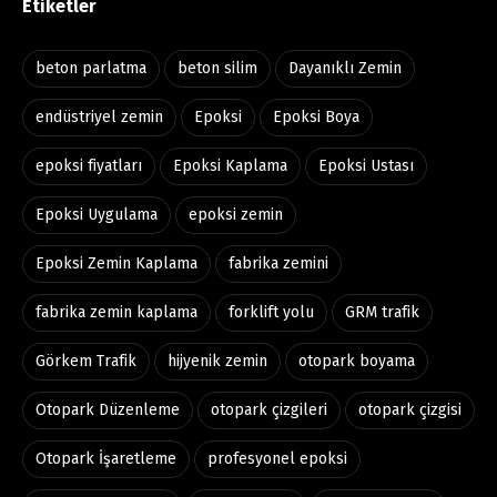
Etiketler
beton parlatma
beton silim
Dayanıklı Zemin
endüstriyel zemin
Epoksi
Epoksi Boya
epoksi fiyatları
Epoksi Kaplama
Epoksi Ustası
Epoksi Uygulama
epoksi zemin
Epoksi Zemin Kaplama
fabrika zemini
fabrika zemin kaplama
forklift yolu
GRM trafik
Görkem Trafik
hijyenik zemin
otopark boyama
Otopark Düzenleme
otopark çizgileri
otopark çizgisi
Otopark İşaretleme
profesyonel epoksi