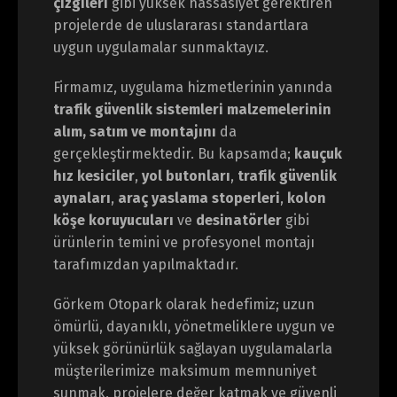
çizgileri
gibi yüksek hassasiyet gerektiren
projelerde de uluslararası standartlara
uygun uygulamalar sunmaktayız.
Firmamız, uygulama hizmetlerinin yanında
trafik güvenlik sistemleri malzemelerinin
alım, satım ve montajını
da
gerçekleştirmektedir. Bu kapsamda;
kauçuk
hız kesiciler
,
yol butonları
,
trafik güvenlik
aynaları
,
araç yaslama stoperleri
,
kolon
köşe koruyucuları
ve
desinatörler
gibi
ürünlerin temini ve profesyonel montajı
tarafımızdan yapılmaktadır.
Görkem Otopark olarak hedefimiz; uzun
ömürlü, dayanıklı, yönetmeliklere uygun ve
yüksek görünürlük sağlayan uygulamalarla
müşterilerimize maksimum memnuniyet
sunmak, projelere değer katmak ve güvenli