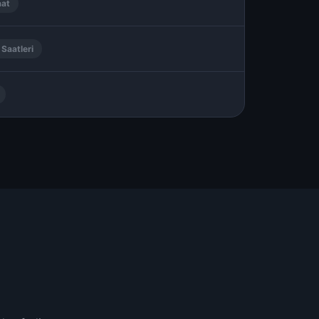
aat
Saatleri