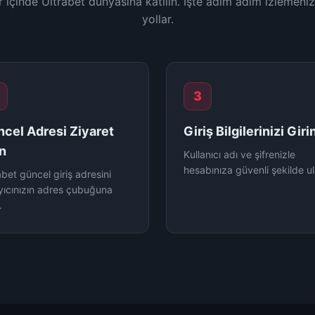
r içinde Ultrabet dünyasına katılın. İşte adım adım izlemeni
yollar.
3
cel Adresi Ziyaret
Giriş Bilgilerinizi Giri
n
Kullanıcı adı ve şifrenizle
hesabınıza güvenli şekilde ul
abet güncel giriş adresini
yıcınızın adres çubuğuna
.