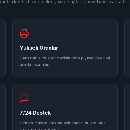
anlardan hızlı ödemelere, size sağladığımız tüm avantajları
Yüksek Oranlar
Canlı bahis ve spor bahislerinde piyasanın en iyi
oranları sunulur.
7/24 Destek
Uzman müşteri destek ekibi her türlü sorunuz
için anında yanıt verir.