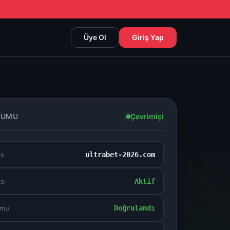
Üye Ol
Giriş Yap
RUMU
Çevrimiçi
es
ultrabet-2026.com
sı
Aktif
umu
Doğrulandı