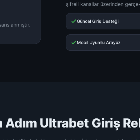
şifreli kanallar üzerinden gerçekl
Güncel Giriş Desteği
sanslanmıştır.
Mobil Uyumlu Arayüz
 Adım Ultrabet Giriş Re