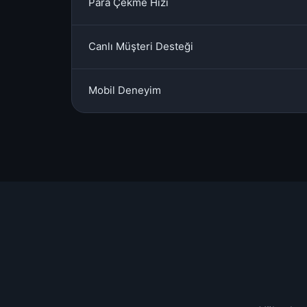
Para Çekme Hızı
Canlı Müşteri Desteği
Mobil Deneyim