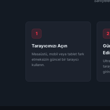
Saniyele
1
2
Tarayıcınızı Açın
Gün
Edi
Masaüstü, mobil veya tablet fark
etmeksizin güncel bir tarayıcı
Ultr
kullanın.
tara
girin