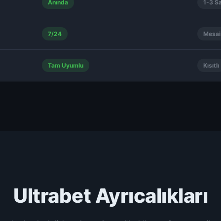
Anında
1-3 S
7/24
Mesai 
Tam Uyumlu
Kısıtlı
Ultrabet Ayrıcalıkları