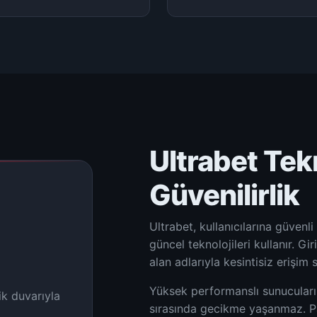
Ultrabet Tek
Güvenilirlik
Ultrabet, kullanıcılarına güvenl
güncel teknolojileri kullanır. Gi
alan adlarıyla kesintisiz erişim s
Yüksek performanslı sunucuları
ik duvarıyla
sırasında gecikme yaşanmaz. P