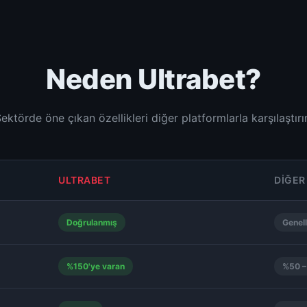
Neden Ultrabet?
ektörde öne çıkan özellikleri diğer platformlarla karşılaştırı
ULTRABET
DIĞER
Doğrulanmış
Genell
%150'ye varan
%50 –