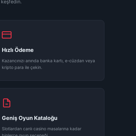
 keşfedin.
Hızlı Ödeme
Kazancınızı anında banka kartı, e-cüzdan veya
kripto para ile çekin.
Geniş Oyun Kataloğu
Slotlardan canlı casino masalarına kadar
binlerce oyun seçeneği.