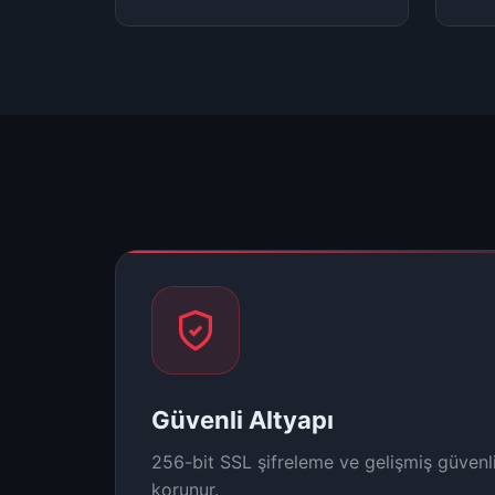
Güvenli Altyapı
256-bit SSL şifreleme ve gelişmiş güvenl
korunur.