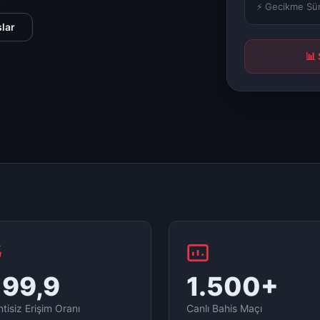
⚡ Gecikme Sür
lar
📊
99,9
1.500+
ntisiz Erişim Oranı
Canlı Bahis Maçı