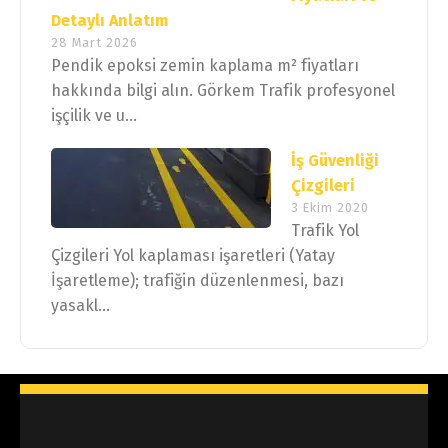
Detaylı Anlatım
28 Mart 2026
Pendik epoksi zemin kaplama m² fiyatları
hakkında bilgi alın. Görkem Trafik profesyonel
işçilik ve u...
İş Güvenliği
Çizgileri
3 Ekim 2020
Trafik Yol
Çizgileri Yol kaplaması işaretleri (Yatay
İşaretleme); trafiğin düzenlenmesi, bazı
yasakl...