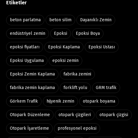
Etiketler
beton parlatma
beton silim
Dayanıklı Zemin
endüstriyel zemin
Epoksi
Epoksi Boya
epoksi fiyatları
Epoksi Kaplama
Epoksi Ustası
Epoksi Uygulama
epoksi zemin
Epoksi Zemin Kaplama
fabrika zemini
fabrika zemin kaplama
forklift yolu
GRM trafik
Görkem Trafik
hijyenik zemin
otopark boyama
Otopark Düzenleme
otopark çizgileri
otopark çizgisi
Otopark İşaretleme
profesyonel epoksi