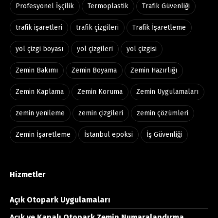
Profesyonel İşçilik
Termoplastik
Trafik Güvenliği
trafik işaretleri
trafik çizgileri
Trafik İşaretleme
yol çizgi boyası
yol çizgileri
yol çizgisi
Zemin Bakımı
Zemin Boyama
Zemin Hazırlığı
Zemin Kaplama
Zemin Koruma
Zemin Uygulamaları
zemin yenileme
zemin çizgileri
zemin çözümleri
Zemin İşaretleme
İstanbul epoksi
İş Güvenliği
Hizmetler
Açık Otopark Uygulamaları
Açık ve Kapalı Otopark Zemin Numaralandırma