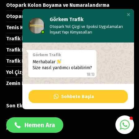
Otopark Kolon Boyama ve Numaralandırma
Otopark Yol Çizgisi Uygulamaları
Görkem Trafik
Otopark Yol Çizgi ve Epoksi Uygulamaları
Tenis Kort Boyama
İnşaat Yapı Kimyasalları
Trafik İşleri Danışmanlık Hizmetleri
Trafik Levhaları
Görkem Trafik
Trafik Projeleri Hazırlanması
Merhabalar
Size nasıl yardımcı olabilirim?
Yol Çizgileri
18:13
Zemin Kaplama
Sohbete Başla
0533 137 99 40
Son Eklenenler
29 Temmuz 2026
Hemen Ara
Pendik Beton Parlatma