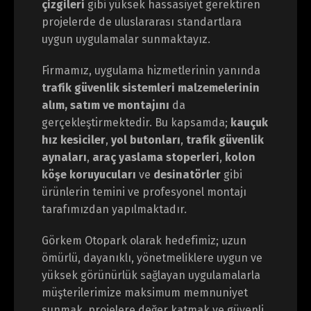
çizgileri
gibi yüksek hassasiyet gerektiren
projelerde de uluslararası standartlara
uygun uygulamalar sunmaktayız.
Firmamız, uygulama hizmetlerinin yanında
trafik güvenlik sistemleri malzemelerinin
alım, satım ve montajını
da
gerçekleştirmektedir. Bu kapsamda;
kauçuk
hız kesiciler
,
yol butonları
,
trafik güvenlik
aynaları
,
araç yaslama stoperleri
,
kolon
köşe koruyucuları
ve
desinatörler
gibi
ürünlerin temini ve profesyonel montajı
tarafımızdan yapılmaktadır.
Görkem Otopark olarak hedefimiz; uzun
ömürlü, dayanıklı, yönetmeliklere uygun ve
yüksek görünürlük sağlayan uygulamalarla
müşterilerimize maksimum memnuniyet
sunmak, projelere değer katmak ve güvenli