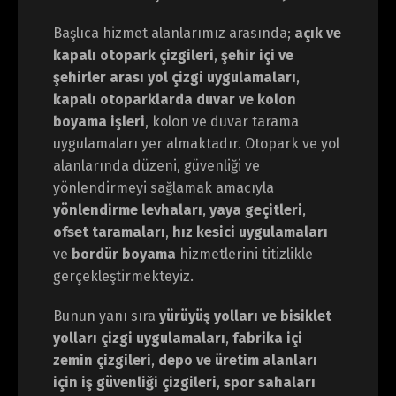
Başlıca hizmet alanlarımız arasında;
açık ve
kapalı otopark çizgileri
,
şehir içi ve
şehirler arası yol çizgi uygulamaları
,
kapalı otoparklarda duvar ve kolon
boyama işleri
, kolon ve duvar tarama
uygulamaları yer almaktadır. Otopark ve yol
alanlarında düzeni, güvenliği ve
yönlendirmeyi sağlamak amacıyla
yönlendirme levhaları
,
yaya geçitleri
,
ofset taramaları
,
hız kesici uygulamaları
ve
bordür boyama
hizmetlerini titizlikle
gerçekleştirmekteyiz.
Bunun yanı sıra
yürüyüş yolları ve bisiklet
yolları çizgi uygulamaları
,
fabrika içi
zemin çizgileri
,
depo ve üretim alanları
için iş güvenliği çizgileri
,
spor sahaları