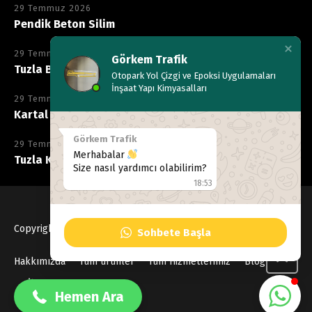
29 Temmuz 2026
Pendik Beton Silim
29 Temmuz 2026
Görkem Trafik
Tuzla Beton Silim
Otopark Yol Çizgi ve Epoksi Uygulamaları
İnşaat Yapı Kimyasalları
29 Temmuz 2026
Kartal Kimyasala Dayanıklı Epoksi
Görkem Trafik
29 Temmuz 2026
Merhabalar
Tuzla Kimyasala Dayanıklı Epoksi
Size nasıl yardımcı olabilirim?
18:53
Copyright © 2020
Gorkemtrafik
, Tüm hakları Saklıdır
Sohbete Başla
0533 137 99 40
Hakkımızda
Tüm ürünler
Tüm Hizmetlerimiz
Blog
İletişim
Hemen Ara