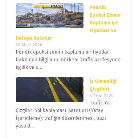
Pendik
Epoksi Zemin
Kaplama m²
Fiyatları ve
Detaylı Anlatım
28 Mart 2026
Pendik epoksi zemin kaplama m² fiyatları
hakkında bilgi alın. Görkem Trafik profesyonel
işçilik ve u...
İş Güvenliği
Çizgileri
3 Ekim 2020
Trafik Yol
Çizgileri Yol kaplaması işaretleri (Yatay
İşaretleme); trafiğin düzenlenmesi, bazı
yasakl...