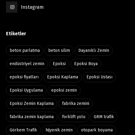
Instagram
Etiketler
beton parlatma
beton silim
Dayanıklı Zemin
endüstriyel zemin
Epoksi
Epoksi Boya
epoksi fiyatları
Epoksi Kaplama
Epoksi Ustası
Epoksi Uygulama
epoksi zemin
Epoksi Zemin Kaplama
fabrika zemini
fabrika zemin kaplama
forklift yolu
GRM trafik
Görkem Trafik
hijyenik zemin
otopark boyama