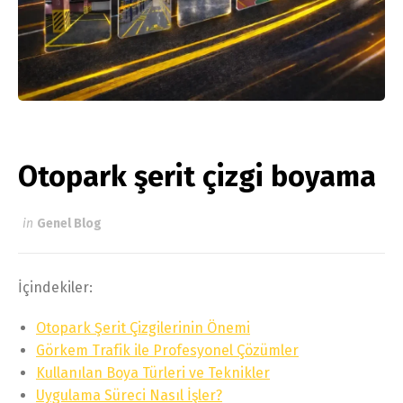
Otopark şerit çizgi boyama
in
Genel Blog
İçindekiler:
Otopark Şerit Çizgilerinin Önemi
Görkem Trafik ile Profesyonel Çözümler
Kullanılan Boya Türleri ve Teknikler
Uygulama Süreci Nasıl İşler?