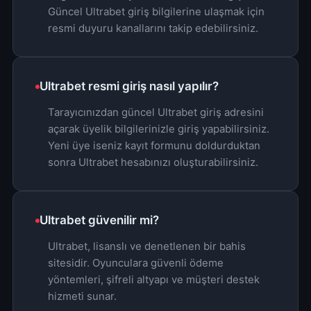
Güncel Ultrabet giriş bilgilerine ulaşmak için
resmi duyuru kanallarını takip edebilirsiniz.
Ultrabet resmi giriş nasıl yapılır?
Tarayıcınızdan güncel Ultrabet giriş adresini
açarak üyelik bilgilerinizle giriş yapabilirsiniz.
Yeni üye iseniz kayıt formunu doldurduktan
sonra Ultrabet hesabınızı oluşturabilirsiniz.
Ultrabet güvenilir mi?
Ultrabet, lisanslı ve denetlenen bir bahis
sitesidir. Oyunculara güvenli ödeme
yöntemleri, şifreli altyapı ve müşteri destek
hizmeti sunar.