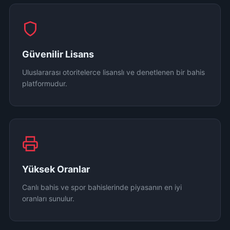
Güvenilir Lisans
Uluslararası otoritelerce lisanslı ve denetlenen bir bahis
platformudur.
Yüksek Oranlar
Canlı bahis ve spor bahislerinde piyasanın en iyi
oranları sunulur.