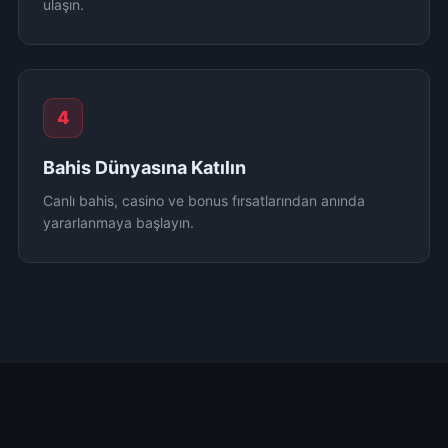
ulaşın.
4
Bahis Dünyasına Katılın
Canlı bahis, casino ve bonus fırsatlarından anında
yararlanmaya başlayın.