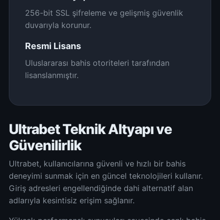
256-bit SSL şifreleme ve gelişmiş güvenlik
duvarıyla korunur.
Resmi Lisans
Uluslararası bahis otoriteleri tarafından
lisanslanmıştır.
Ultrabet Teknik Altyapı ve
Güvenilirlik
Ultrabet, kullanıcılarına güvenli ve hızlı bir bahis
deneyimi sunmak için en güncel teknolojileri kullanır.
Giriş adresleri engellendiğinde dahi alternatif alan
adlarıyla kesintisiz erişim sağlanır.