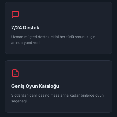
7/24 Destek
Uzman müşteri destek ekibi her türlü sorunuz için
anında yanıt verir.
Geniş Oyun Kataloğu
Slotlardan canlı casino masalarına kadar binlerce oyun
seçeneği.