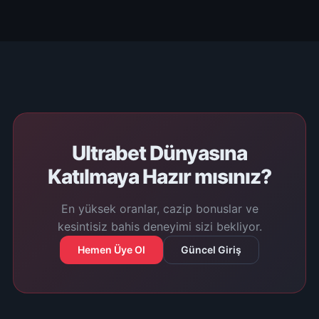
Ultrabet Dünyasına
Katılmaya Hazır mısınız?
En yüksek oranlar, cazip bonuslar ve
kesintisiz bahis deneyimi sizi bekliyor.
Hemen Üye Ol
Güncel Giriş