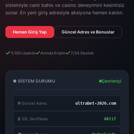
sistemiyle canlı bahis ve casino deneyimini kesintisiz
sunar. En yeni giriş adresiyle aksiyona hemen katılın.
Hemen Giriş Yap
Güncel Adres ve Bonuslar
%100 Lisanslı
Anında Erişim
7/24 Destek
● SISTEM DURUMU
Çevrimiçi
🌐 Güncel Adres
ultrabet-2026.com
🔒 SSL Sertifikası
Aktif