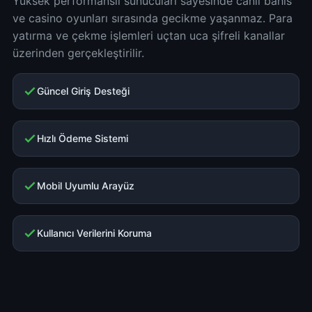
Yüksek performanslı sunucuları sayesinde canlı bahis
ve casino oyunları sırasında gecikme yaşanmaz. Para
yatırma ve çekme işlemleri uçtan uca şifreli kanallar
üzerinden gerçekleştirilir.
Güncel Giriş Desteği
Hızlı Ödeme Sistemi
Mobil Uyumlu Arayüz
Kullanıcı Verilerini Koruma