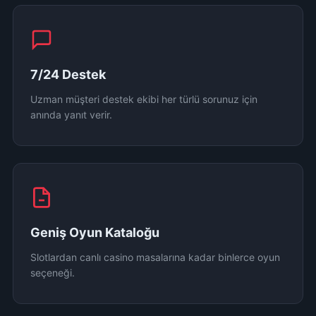
7/24 Destek
Uzman müşteri destek ekibi her türlü sorunuz için
anında yanıt verir.
Geniş Oyun Kataloğu
Slotlardan canlı casino masalarına kadar binlerce oyun
seçeneği.