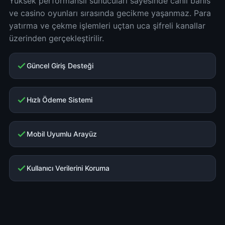
Yüksek performanslı sunucuları sayesinde canlı bahis
ve casino oyunları sırasında gecikme yaşanmaz. Para
yatırma ve çekme işlemleri uçtan uca şifreli kanallar
üzerinden gerçekleştirilir.
Güncel Giriş Desteği
Hızlı Ödeme Sistemi
Mobil Uyumlu Arayüz
Kullanıcı Verilerini Koruma