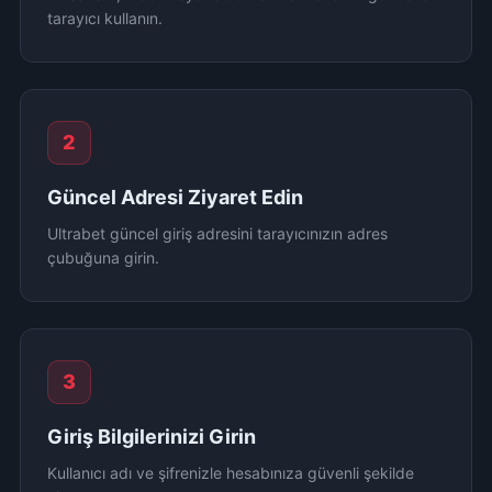
tarayıcı kullanın.
2
Güncel Adresi Ziyaret Edin
Ultrabet güncel giriş adresini tarayıcınızın adres
çubuğuna girin.
3
Giriş Bilgilerinizi Girin
Kullanıcı adı ve şifrenizle hesabınıza güvenli şekilde