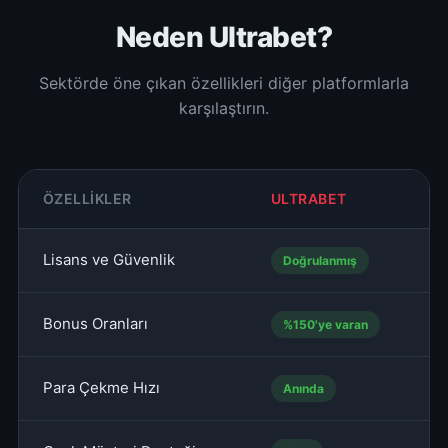
Neden Ultrabet?
Sektörde öne çıkan özellikleri diğer platformlarla
karşılaştırın.
ÖZELLIKLER
ULTRABET
Lisans ve Güvenlik
Doğrulanmış
Bonus Oranları
%150'ye varan
Para Çekme Hızı
Anında