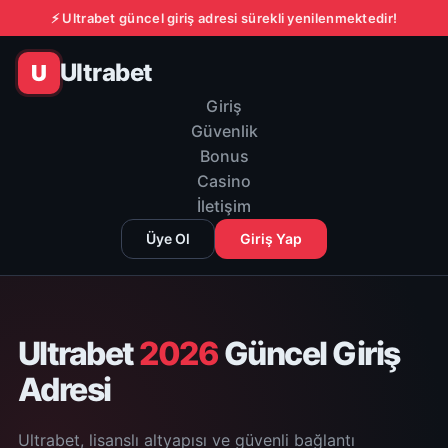
⚡ Ultrabet güncel giriş adresi sürekli yenilenmektedir!
Ultrabet
U
Giriş
Güvenlik
Bonus
Casino
İletişim
Üye Ol
Giriş Yap
Ultrabet
2026
Güncel Giriş
Adresi
Ultrabet, lisanslı altyapısı ve güvenli bağlantı