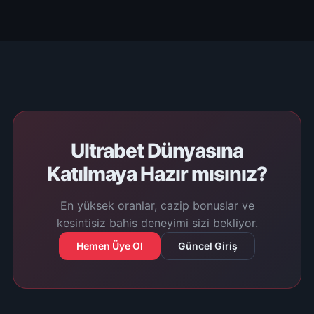
Ultrabet Dünyasına
Katılmaya Hazır mısınız?
En yüksek oranlar, cazip bonuslar ve
kesintisiz bahis deneyimi sizi bekliyor.
Hemen Üye Ol
Güncel Giriş