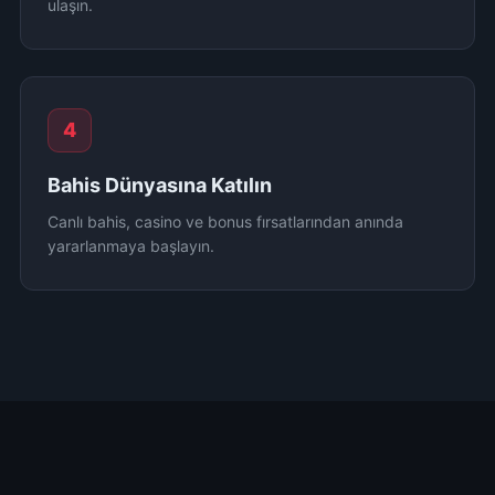
ulaşın.
4
Bahis Dünyasına Katılın
Canlı bahis, casino ve bonus fırsatlarından anında
yararlanmaya başlayın.