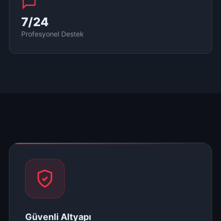
7/24
Profesyonel Destek
Güvenli Altyapı