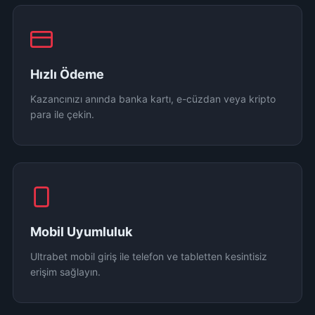
Hızlı Ödeme
Kazancınızı anında banka kartı, e-cüzdan veya kripto
para ile çekin.
Mobil Uyumluluk
Ultrabet mobil giriş ile telefon ve tabletten kesintisiz
erişim sağlayın.