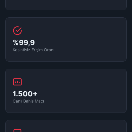
%99,9
Kesintisiz Erişim Oranı
1.500+
Canlı Bahis Maçı